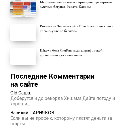
Методические основы и принципы тренировок
элитных бегунов Ренато Кановы.
Ростислав Знаменский: «Если болит ахилл, ни в
коем случае не бегать!»
Школа бега СкиРан: план марафонской
тренировки для начинающих.
Последние Комментарии
на сайте
Old Саша:
Доберутся и до рекорда Хишама.Дайте погоду и
хороши
…
Василий ПАРНЯКОВ:
Если вы не профик, которому платят деньги за
старты
…