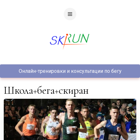
Онлайн-тренировки и консультации по бегу
школа+бега+скиран