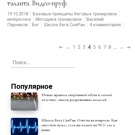
таланта. Видео-пруф.
19.10.2018
Базовые принципы беговых тренировок
интересное
Методика тренировок
Василий
Парняков
Бег
Школа бега СкиРан
4 комментария
⇤
←
1
2
3
4
5
6
7
8
…
→
⇥
Популярное
Новые правила спортивной обуви в легкой
атлетике: список разрешенных моделей.
Школа Бега СкиРан. Ответы на вопросы. Как
опустить пульс, если вы ходите на ЧСС 120 и
выше.