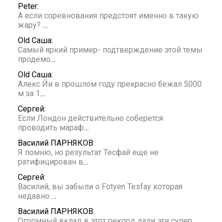
Peter:
А если соревнования предстоят именно в такую
жару?
…
Old Саша:
Самый яркий пример- подтверждение этой темы
продемо
…
Old Саша:
Алекс Йи в прошлом году прекрасно бежал 5000
м за 1
…
Сергей:
Если Лондон действительно соберется
проводить мараф
…
Василий ПАРНЯКОВ:
Я помню, но результат Тесфай еще не
ратифицирован в
…
Сергей:
Василий, вы забыли о Fotyen Tesfay которая
недавно
…
Василий ПАРНЯКОВ:
Огромный вклад в этот рекорд дали эти супер