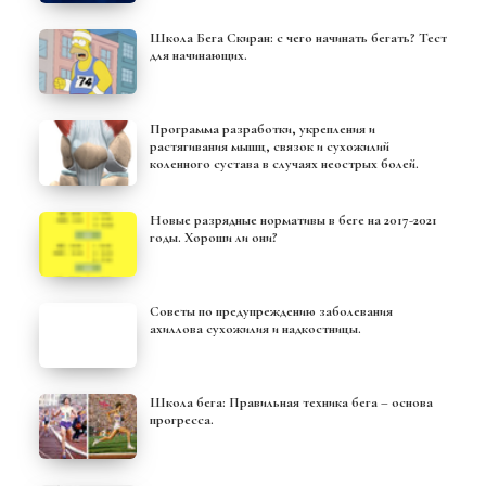
Школа Бега Скиран: с чего начинать бегать? Тест
для начинающих.
Программа разработки, укрепления и
растягивания мышц, связок и сухожилий
коленного сустава в случаях неострых болей.
Новые разрядные нормативы в беге на 2017-2021
годы. Хороши ли они?
Советы по предупреждению заболевания
ахиллова сухожилия и надкостницы.
Школа бега: Правильная техника бега – основа
прогресса.