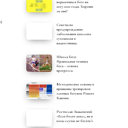
нормативы в беге на
2017-2021 годы. Хороши
ли они?
4
Советы по
предупреждению
заболевания ахиллова
сухожилия и
надкостницы.
Школа бега:
Правильная техника
бега – основа
прогресса.
Методические основы и
принципы тренировок
элитных бегунов Ренато
Кановы.
Ростислав Знаменский:
«Если болит ахилл, ни в
коем случае не бегать!»