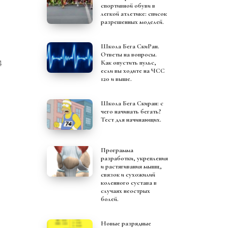
спортивной обуви в
легкой атлетике: список
разрешенных моделей.
Школа Бега СкиРан.
Ответы на вопросы.
Как опустить пульс,
4
если вы ходите на ЧСС
120 и выше.
Школа Бега Скиран: с
чего начинать бегать?
Тест для начинающих.
Программа
разработки, укрепления
и растягивания мышц,
связок и сухожилий
коленного сустава в
случаях неострых
болей.
Новые разрядные