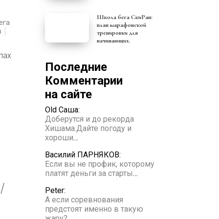
Школа бега СкиРан:
ега
план марафонской
в
тренировки для
начинающих.
пах
Последние
Комментарии
на сайте
Old Саша:
Доберутся и до рекорда
Хишама.Дайте погоду и
хороши
…
Василий ПАРНЯКОВ:
Если вы не профик, которому
платят деньги за старты
…
Peter:
А если соревнования
предстоят именно в такую
жару?
…