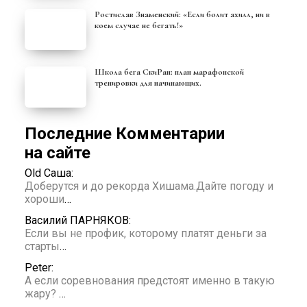
Ростислав Знаменский: «Если болит ахилл, ни в
коем случае не бегать!»
Школа бега СкиРан: план марафонской
тренировки для начинающих.
Последние Комментарии
на сайте
Old Саша:
Доберутся и до рекорда Хишама.Дайте погоду и
хороши
…
Василий ПАРНЯКОВ:
Если вы не профик, которому платят деньги за
старты
…
Peter:
А если соревнования предстоят именно в такую
жару?
…