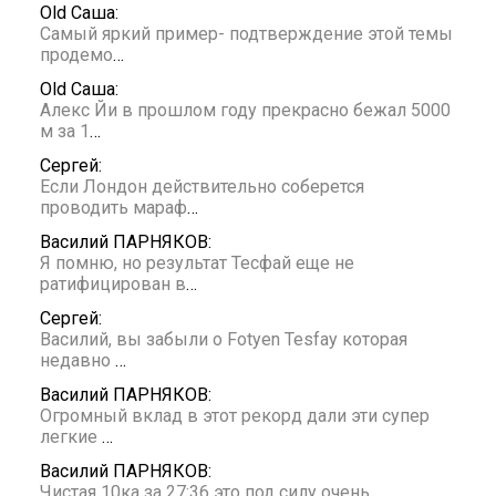
Old Саша:
Самый яркий пример- подтверждение этой темы
продемо
…
Old Саша:
Алекс Йи в прошлом году прекрасно бежал 5000
м за 1
…
Сергей:
Если Лондон действительно соберется
проводить мараф
…
Василий ПАРНЯКОВ:
Я помню, но результат Тесфай еще не
ратифицирован в
…
Сергей:
Василий, вы забыли о Fotyen Tesfay которая
недавно
…
Василий ПАРНЯКОВ:
Огромный вклад в этот рекорд дали эти супер
легкие
…
Василий ПАРНЯКОВ:
Чистая 10ка за 27:36 это под силу очень