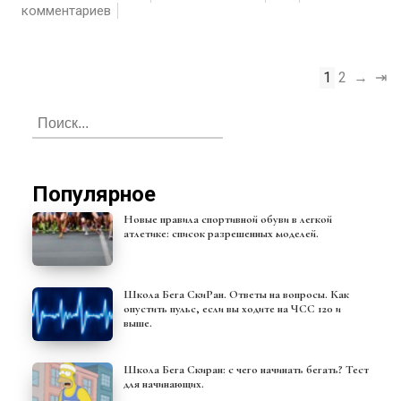
комментариев
1
2
→
⇥
Популярное
Новые правила спортивной обуви в легкой
атлетике: список разрешенных моделей.
Школа Бега СкиРан. Ответы на вопросы. Как
опустить пульс, если вы ходите на ЧСС 120 и
выше.
Школа Бега Скиран: с чего начинать бегать? Тест
для начинающих.