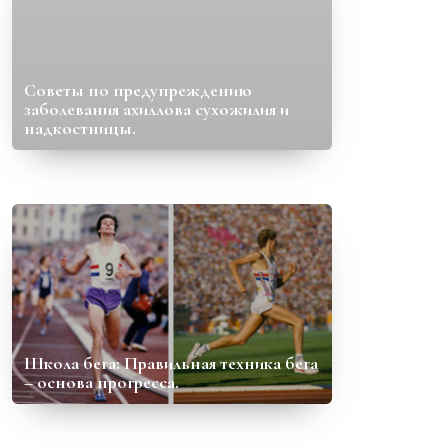
Советы по предупреждению
заболевания ахиллова сухожилия и
надкостницы.
Школа бега: Правильная техника бега
– основа прогресса.