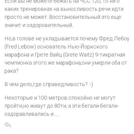
Если вы не можете бежать на ЧСС 120, то ни о
каких тренировках на выносливость речи идти
просто не может. Восстановительный это еще
значит и оздоровительный.
Но,в голове не укладывается почему Фред Лебоу
(Fred Lebow) основатель Нью-Йоркского
марафона и Грете Вайц (Grete Waitz) 9-тикратная
чемпионка этого же марафона,они умерли оба от
рака?
В чём дело,где справедливость? :-)
Некоторые и 100 метров спокойно не могут
пройти,но живут до 80ти, а эти бегали-бегали-
оздоравливались и.......