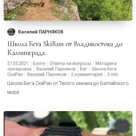
Василий ПАРНЯКОВ
Школа Бега SkiRun от Владивостока до
Калиниграда.
27.05.2021
Блоги
Ответы на вопросы
Методика
тренировок
Василий Парняков
Бег
Школа бега
СкиРан
Василий Парняков
2 комментария
3
Школа Бега СкиРан от Тихого океана до Балтийского
моря