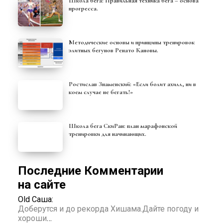
Школа бега: Правильная техника бега – основа
прогресса.
Методические основы и принципы тренировок
элитных бегунов Ренато Кановы.
Ростислав Знаменский: «Если болит ахилл, ни в
коем случае не бегать!»
Школа бега СкиРан: план марафонской
тренировки для начинающих.
Последние Комментарии
на сайте
Old Саша:
Доберутся и до рекорда Хишама.Дайте погоду и
хороши
…