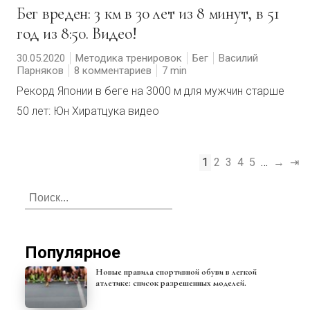
Бег вреден: 3 км в 30 лет из 8 минут, в 51
год из 8:50. Видео!
30.05.2020
Методика тренировок
Бег
Василий
Парняков
8 комментариев
7
Рекорд Японии в беге на 3000 м для мужчин старше
50 лет: Юн Хиратцука видео
1
2
3
4
5
…
→
⇥
Популярное
Новые правила спортивной обуви в легкой
атлетике: список разрешенных моделей.