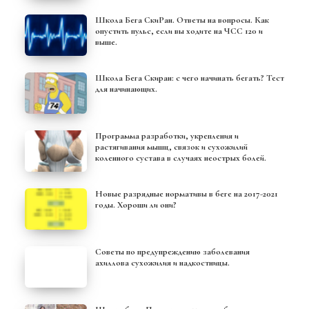
Школа Бега СкиРан. Ответы на вопросы. Как
опустить пульс, если вы ходите на ЧСС 120 и
выше.
Школа Бега Скиран: с чего начинать бегать? Тест
для начинающих.
Программа разработки, укрепления и
растягивания мышц, связок и сухожилий
коленного сустава в случаях неострых болей.
Новые разрядные нормативы в беге на 2017-2021
годы. Хороши ли они?
Советы по предупреждению заболевания
ахиллова сухожилия и надкостницы.