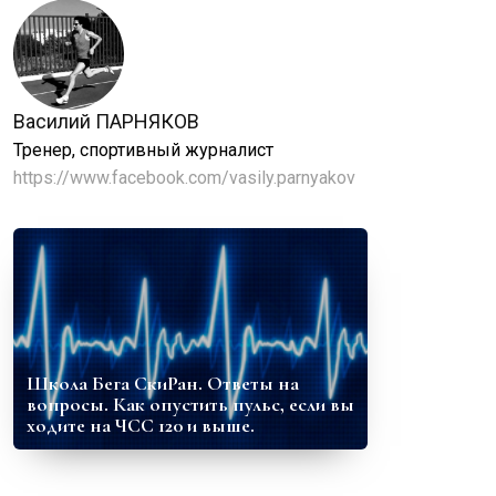
Василий ПАРНЯКОВ
Тренер, спортивный журналист
https://www.facebook.com/vasily.parnyakov
Школа Бега СкиРан. Ответы на
вопросы. Как опустить пульс, если вы
ходите на ЧСС 120 и выше.