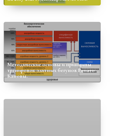
Методические основы и принципы
тренировок элитных бегунов Ренато
Кановы.