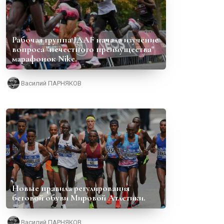
Рабочая группа IAAF начала изучение
вопроса "нечестного преимущества"
марафонок Nike.
Василий ПАРНЯКОВ
Новые правила регулирования
беговой обуви Мировой Атлетики.
Василий ПАРНЯКОВ