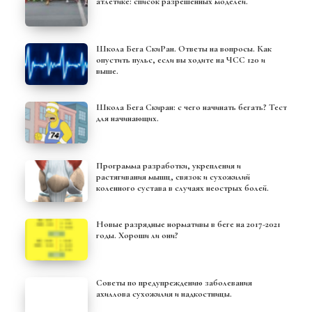
атлетике: список разрешенных моделей.
Школа Бега СкиРан. Ответы на вопросы. Как
опустить пульс, если вы ходите на ЧСС 120 и
выше.
Школа Бега Скиран: с чего начинать бегать? Тест
для начинающих.
Программа разработки, укрепления и
растягивания мышц, связок и сухожилий
коленного сустава в случаях неострых болей.
Новые разрядные нормативы в беге на 2017-2021
годы. Хороши ли они?
Советы по предупреждению заболевания
ахиллова сухожилия и надкостницы.