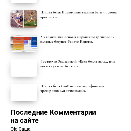
Школа бега: Правильная техника бега – основа
прогресса.
Методические основы и принципы тренировок
элитных бегунов Ренато Кановы.
Ростислав Знаменский: «Если болит ахилл, ни в
коем случае не бегать!»
Школа бега СкиРан: план марафонской
тренировки для начинающих.
Последние Комментарии
на сайте
Old Саша: