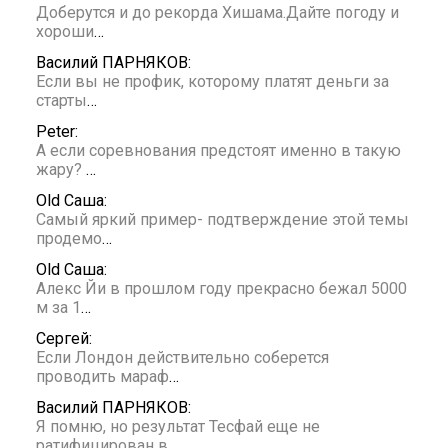
Доберутся и до рекорда Хишама.Дайте погоду и
хороши
…
Василий ПАРНЯКОВ:
Если вы не профик, которому платят деньги за
старты
…
Peter:
А если соревнования предстоят именно в такую
жару?
…
Old Саша:
Самый яркий пример- подтверждение этой темы
продемо
…
Old Саша:
Алекс Йи в прошлом году прекрасно бежал 5000
м за 1
…
Сергей:
Если Лондон действительно соберется
проводить мараф
…
Василий ПАРНЯКОВ:
Я помню, но результат Тесфай еще не
ратифицирован в
…