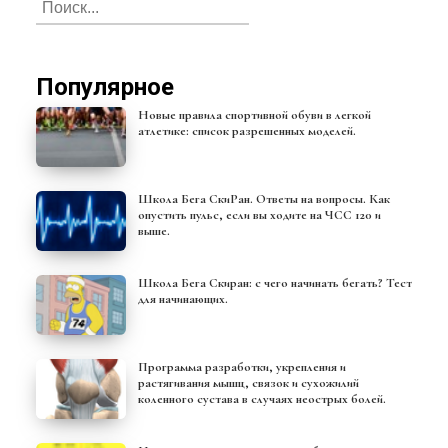
Популярное
Новые правила спортивной обуви в легкой
атлетике: список разрешенных моделей.
Школа Бега СкиРан. Ответы на вопросы. Как
опустить пульс, если вы ходите на ЧСС 120 и
выше.
Школа Бега Скиран: с чего начинать бегать? Тест
для начинающих.
Программа разработки, укрепления и
растягивания мышц, связок и сухожилий
коленного сустава в случаях неострых болей.