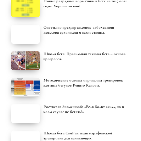
Новые разрядные нормативы в беге на 2017-2021
годы. Хороши ли они?
Советы по предупреждению заболевания
ахиллова сухожилия и надкостницы.
Школа бега: Правильная техника бега – основа
прогресса.
Методические основы и принципы тренировок
элитных бегунов Ренато Кановы.
Ростислав Знаменский: «Если болит ахилл, ни в
коем случае не бегать!»
Школа бега СкиРан: план марафонской
тренировки для начинающих.