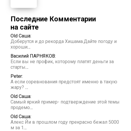
Последние Комментарии
на сайте
Old Саша:
Доберутся и до рекорда Хишама.Дайте погоду и
хороши
…
Василий ПАРНЯКОВ:
Если вы не профик, которому платят деньги за
старты
…
Peter:
А если соревнования предстоят именно в такую
жару?
…
Old Саша:
Самый яркий пример- подтверждение этой темы
продемо
…
Old Саша:
Алекс Йи в прошлом году прекрасно бежал 5000
м за 1
…