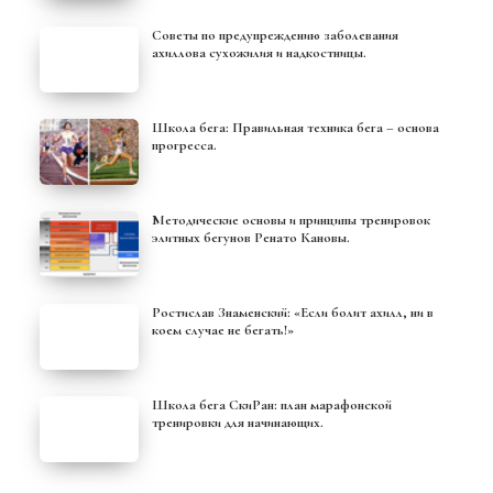
Советы по предупреждению заболевания
ахиллова сухожилия и надкостницы.
Школа бега: Правильная техника бега – основа
прогресса.
Методические основы и принципы тренировок
элитных бегунов Ренато Кановы.
Ростислав Знаменский: «Если болит ахилл, ни в
коем случае не бегать!»
Школа бега СкиРан: план марафонской
тренировки для начинающих.