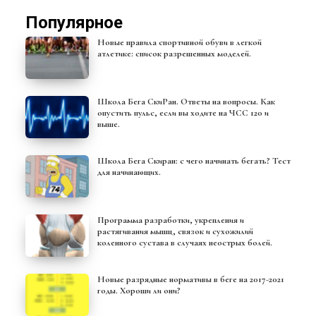
Популярное
Новые правила спортивной обуви в легкой
атлетике: список разрешенных моделей.
Школа Бега СкиРан. Ответы на вопросы. Как
опустить пульс, если вы ходите на ЧСС 120 и
выше.
Школа Бега Скиран: с чего начинать бегать? Тест
для начинающих.
Программа разработки, укрепления и
растягивания мышц, связок и сухожилий
коленного сустава в случаях неострых болей.
Новые разрядные нормативы в беге на 2017-2021
годы. Хороши ли они?