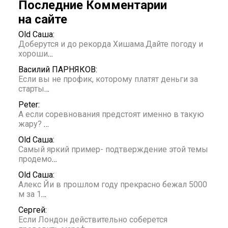
Последние Комментарии
на сайте
Old Саша:
Доберутся и до рекорда Хишама.Дайте погоду и
хороши
…
Василий ПАРНЯКОВ:
Если вы не профик, которому платят деньги за
старты
…
Peter:
А если соревнования предстоят именно в такую
жару?
…
Old Саша:
Самый яркий пример- подтверждение этой темы
продемо
…
Old Саша:
Алекс Йи в прошлом году прекрасно бежал 5000
м за 1
…
Сергей:
Если Лондон действительно соберется