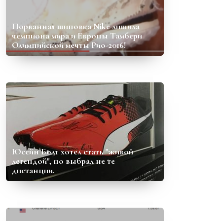
Порванная шиповка Nike лишила
чемпиона мира и Европы Тамбери
Олимпийской мечты Рио-2016!
Юсейн Болт хотел стать "живой
легендой", но выбрал не те
дистанции.