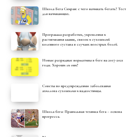
Школа Бега Скиран: с чего начинать бегать? Тест
для начинающих.
Программа разработки, укрепления и
растягивания мышц, связок и сухожилий
коленного сустава в случаях неострых болей.
Новые разрядные нормативы в беге на 2017-2021
годы. Хороши ли они?
Советы по предупреждению заболевания
ахиллова сухожилия и надкостницы.
Школа бега: Правильная техника бега – основа
прогресса.