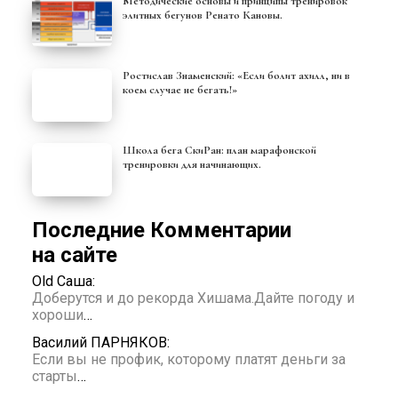
Методические основы и принципы тренировок
элитных бегунов Ренато Кановы.
Ростислав Знаменский: «Если болит ахилл, ни в
коем случае не бегать!»
Школа бега СкиРан: план марафонской
тренировки для начинающих.
Последние Комментарии
на сайте
Old Саша:
Доберутся и до рекорда Хишама.Дайте погоду и
хороши
…
Василий ПАРНЯКОВ:
Если вы не профик, которому платят деньги за
старты
…