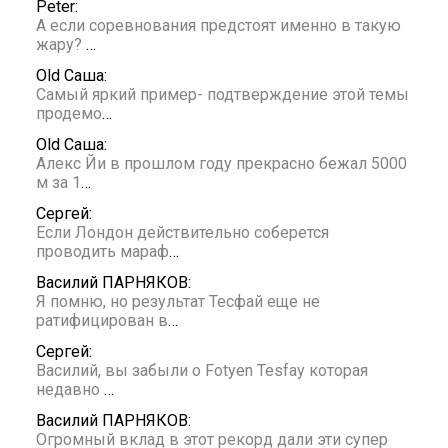
Peter:
А если соревнования предстоят именно в такую
жару?
…
Old Саша:
Самый яркий пример- подтверждение этой темы
продемо
…
Old Саша:
Алекс Йи в прошлом году прекрасно бежал 5000
м за 1
…
Сергей:
Если Лондон действительно соберется
проводить мараф
…
Василий ПАРНЯКОВ:
Я помню, но результат Тесфай еще не
ратифицирован в
…
Сергей:
Василий, вы забыли о Fotyen Tesfay которая
недавно
…
Василий ПАРНЯКОВ:
Огромный вклад в этот рекорд дали эти супер