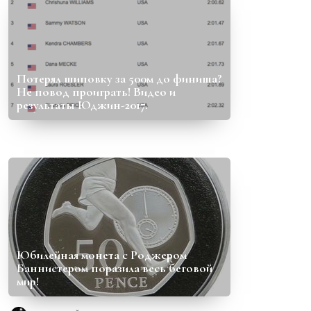
Потерял шиповку за 500м до финиша?
Не повод проиграть! Видео и
результаты Юджин-2017.
Юбилейная монета с Роджером
Баннистером поразила весь беговой
мир!