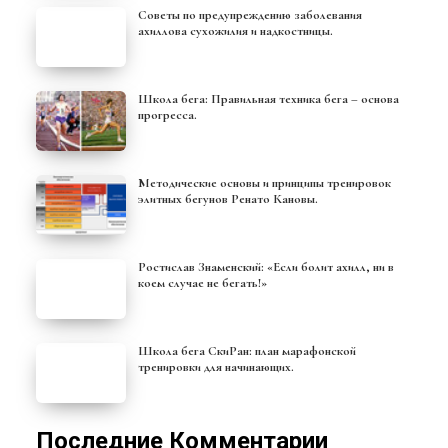
Советы по предупреждению заболевания
ахиллова сухожилия и надкостницы.
Школа бега: Правильная техника бега – основа
прогресса.
Методические основы и принципы тренировок
элитных бегунов Ренато Кановы.
Ростислав Знаменский: «Если болит ахилл, ни в
коем случае не бегать!»
Школа бега СкиРан: план марафонской
тренировки для начинающих.
Последние Комментарии