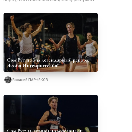
Сэм Рут побил легендарный рекорд
Якоба Ингебригтсена!
Василий ПАРНЯКОВ
Сэм Рут: 15-летний новозеландец,