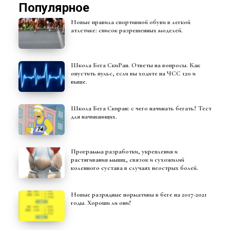
Популярное
Новые правила спортивной обуви в легкой
атлетике: список разрешенных моделей.
Школа Бега СкиРан. Ответы на вопросы. Как
опустить пульс, если вы ходите на ЧСС 120 и
выше.
Школа Бега Скиран: с чего начинать бегать? Тест
для начинающих.
Программа разработки, укрепления и
растягивания мышц, связок и сухожилий
коленного сустава в случаях неострых болей.
Новые разрядные нормативы в беге на 2017-2021
годы. Хороши ли они?