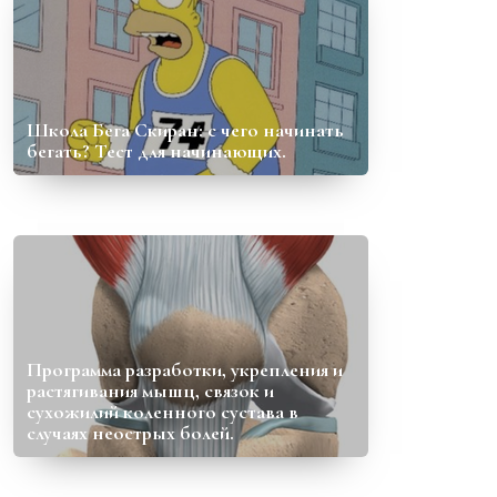
Школа Бега Скиран: с чего начинать
бегать? Тест для начинающих.
Программа разработки, укрепления и
растягивания мышц, связок и
сухожилий коленного сустава в
случаях неострых болей.