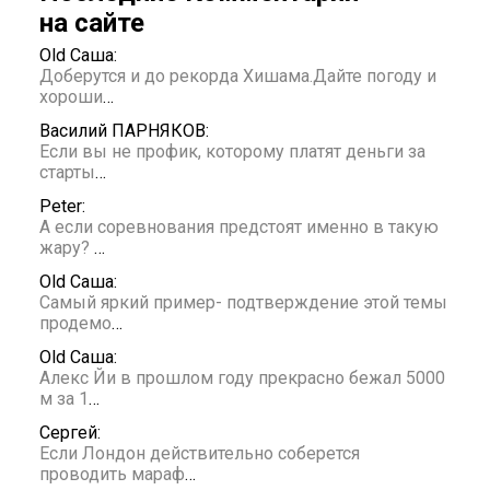
на сайте
Old Саша:
Доберутся и до рекорда Хишама.Дайте погоду и
хороши
…
Василий ПАРНЯКОВ:
Если вы не профик, которому платят деньги за
старты
…
Peter:
А если соревнования предстоят именно в такую
жару?
…
Old Саша:
Самый яркий пример- подтверждение этой темы
продемо
…
Old Саша:
Алекс Йи в прошлом году прекрасно бежал 5000
м за 1
…
Сергей:
Если Лондон действительно соберется
проводить мараф
…