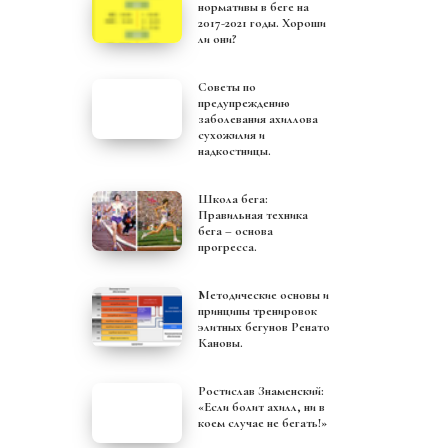
нормативы в беге на
2017-2021 годы. Хороши
ли они?
.
Советы по
предупреждению
заболевания ахиллова
сухожилия и
надкостницы.
Школа бега:
Правильная техника
бега – основа
прогресса.
Методические основы и
принципы тренировок
элитных бегунов Ренато
Кановы.
Ростислав Знаменский:
«Если болит ахилл, ни в
коем случае не бегать!»