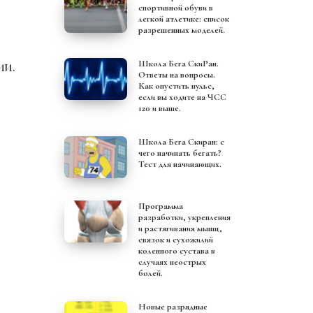
спортивной обуви в
легкой атлетике: список
разрешенных моделей.
ии.
Школа Бега СкиРан.
Ответы на вопросы.
Как опустить пульс,
если вы ходите на ЧСС
120 и выше.
в
Школа Бега Скиран: с
чего начинать бегать?
Тест для начинающих.
Программа
разработки, укрепления
и растягивания мышц,
связок и сухожилий
коленного сустава в
случаях неострых
болей.
Новые разрядные