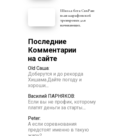
Школа бега СкиРан:
план марафонской
тренировки для
начинающих.
Последние
Комментарии
на сайте
Old Саша:
Доберутся и до рекорда
Хишама.Дайте погоду и
хороши
…
Василий ПАРНЯКОВ:
Если вы не профик, которому
платят деньги за старты
…
Peter:
А если соревнования
предстоят именно в такую
жару?
…