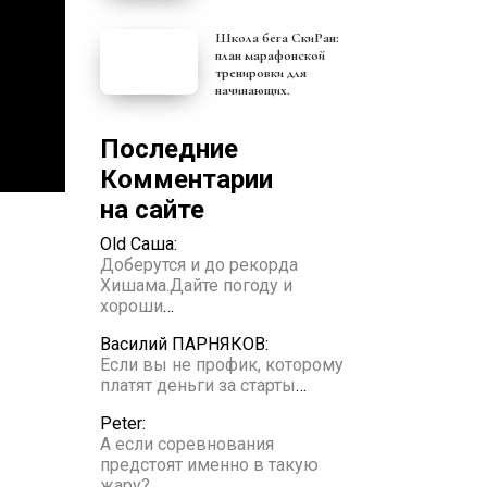
Школа бега СкиРан:
план марафонской
тренировки для
начинающих.
Последние
Комментарии
на сайте
Old Саша:
Доберутся и до рекорда
Хишама.Дайте погоду и
хороши
…
Василий ПАРНЯКОВ:
Если вы не профик, которому
платят деньги за старты
…
Peter:
А если соревнования
предстоят именно в такую
жару?
…