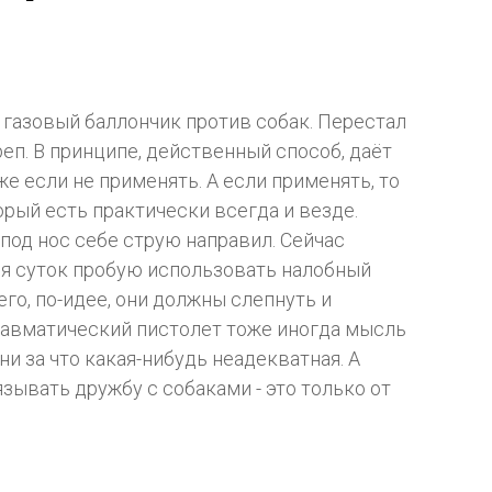
т газовый баллончик против собак. Перестал
реп. В принципе, действенный способ, даёт
е если не применять. А если применять, то
орый есть практически всегда и везде.
под нос себе струю направил. Сейчас
мя суток пробую использовать налобный
чего, по-идее, они должны слепнуть и
равматический пистолет тоже иногда мысль
ни за что какая-нибудь неадекватная. А
язывать дружбу с собаками - это только от