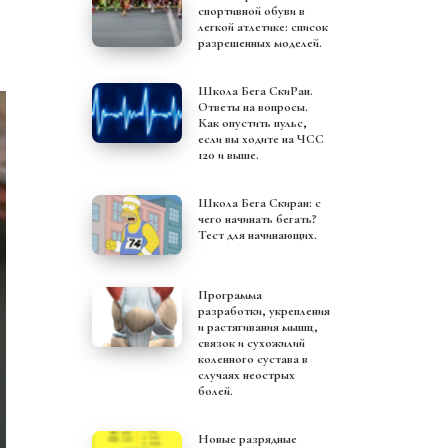
спортивной обуви в
легкой атлетике: список
разрешенных моделей.
Школа Бега СкиРан.
Ответы на вопросы.
Как опустить пульс,
если вы ходите на ЧСС
120 и выше.
Школа Бега Скиран: с
чего начинать бегать?
Тест для начинающих.
Программа
разработки, укрепления
и растягивания мышц,
связок и сухожилий
коленного сустава в
случаях неострых
болей.
Новые разрядные