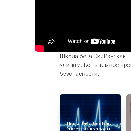
Школа бега СкиРан: как 
улицам. Бег в темное вр
безопасности.
Школа Бега СкиРан.
Ответы на вопросы.