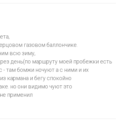
ета,
перцовом газовом баллончике.
ним всю зиму,
ерез день(по маршруту моей пробежки есть
 - там бомжи ночуют а с ними и их
 из кармана и бегу спокойно
аке. но они видимо чуют это
, не применил