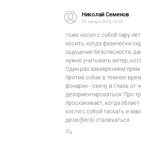
Николай Семенов
23 января 2015, 09:50
тоже носил с собой пару ле
носить, когда физически ок
ощущение безопасности, даж
нужно учитывать ветер, кот
Один раз завихрением прям 
против собак в тёмное вре
фонарик - свечу в глаза, от 
дезориентироваться. Про т
проскакивает, когда облает 
кости с собой таскать и зав
дела (бега) отвлекаться