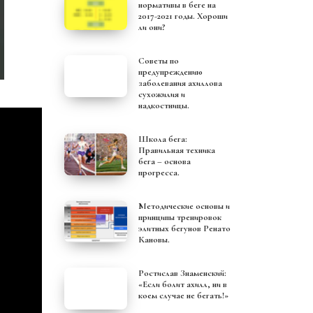
нормативы в беге на
2017-2021 годы. Хороши
ли они?
Советы по
предупреждению
заболевания ахиллова
сухожилия и
надкостницы.
Школа бега:
Правильная техника
бега – основа
прогресса.
Методические основы и
принципы тренировок
элитных бегунов Ренато
Кановы.
Ростислав Знаменский:
«Если болит ахилл, ни в
коем случае не бегать!»