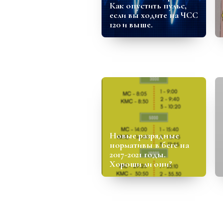
Как опустить пульс,
если вы ходите на ЧСС
120 и выше.
Новые разрядные
нормативы в беге на
2017-2021 годы.
Хороши ли они?