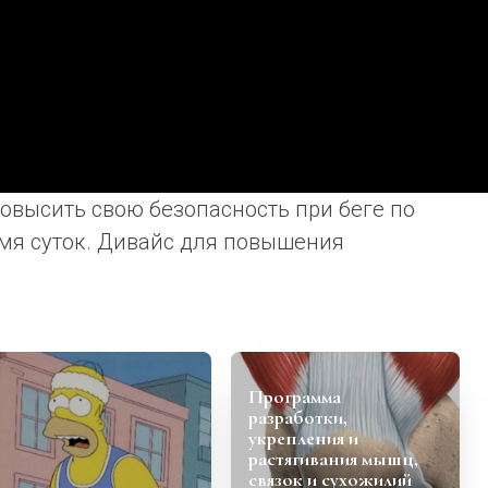
повысить свою безопасность при беге по
емя суток. Дивайс для повышения
Программа
разработки,
укрепления и
растягивания мышц,
связок и сухожилий