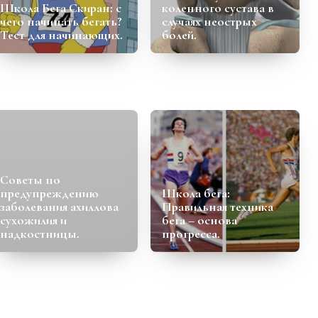
Школа Бега Скиран: с
коленного сустава в
чего начинать бегать?
случаях неострых
Тест для начинающих.
болей.
Советы по
предупреждению
Школа бега:
заболевания ахиллова
Правильная техника
сухожилия и
бега – основа
надкостницы.
прогресса.