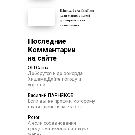
Школа бега СкиРан:
план марафонской
тренировки для
начинающих.
Последние
Комментарии
на сайте
Old Саша:
Доберутся и до рекорда
Хишама.Дайте погоду и
хороши
…
Василий ПАРНЯКОВ:
Если вы не профик, которому
платят деньги за старты
…
Peter:
А если соревнования
предстоят именно в такую
жару?
…