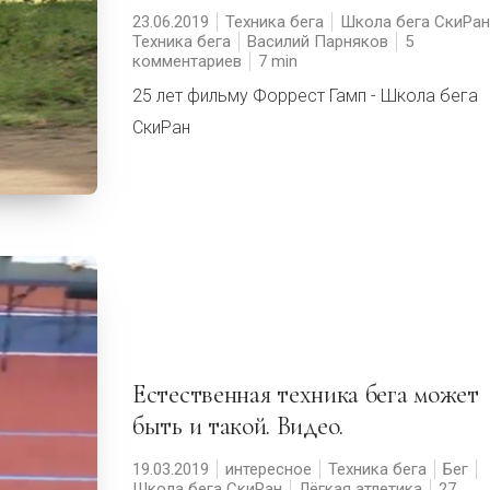
23.06.2019
Техника бега
Школа бега СкиРан
Техника бега
Василий Парняков
5
комментариев
7
25 лет фильму Форрест Гамп - Школа бега
СкиРан
Естественная техника бега может
быть и такой. Видео.
19.03.2019
интересное
Техника бега
Бег
Школа бега СкиРан
Лёгкая атлетика
27