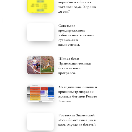
нормативы в беге на
2017-2021 годы. Хороши
ли они?
Советы по
предупреждению
заболевания ахиллова
сухожилия и
надкостницы.
Школа бега:
Правильная техника
бега – основа
прогресса.
Методические основы и
принципы тренировок
элитных бегунов Ренато
Кановы.
Ростислав Знаменский:
«Если болит ахилл, ни в
коем случае не бегать!»