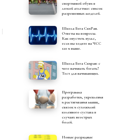
спортивной обуви в
легкой атлетике: список
разрешенных моделей.
Школа Бега СкиРан.
Ответы на вопросы.
Как опустить пульс,
если вы ходите на ЧСС
120 и выше.
Школа Бега Скиран: с
чего начинать бегать?
Тест для начинающих.
Программа
разработки, укрепления
и растягивания мышц,
связок и сухожилий
коленного сустава в
случаях неострых
болей.
Новые разрядные