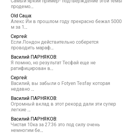
Самый яркий пример- подтверждение этой темы
продемо
…
Old Саша:
Алекс Йи в прошлом году прекрасно бежал 5000
м за 1
…
Сергей:
Если Лондон действительно соберется
проводить мараф
…
Василий ПАРНЯКОВ:
Я помню, но результат Тесфай еще не
ратифицирован в
…
Сергей:
Василий, вы забыли о Fotyen Tesfay которая
недавно
…
Василий ПАРНЯКОВ:
Огромный вклад в этот рекорд дали эти супер
легкие
…
Василий ПАРНЯКОВ:
Чистая 10ка за 27:36 это под силу очень
немногим бе
…