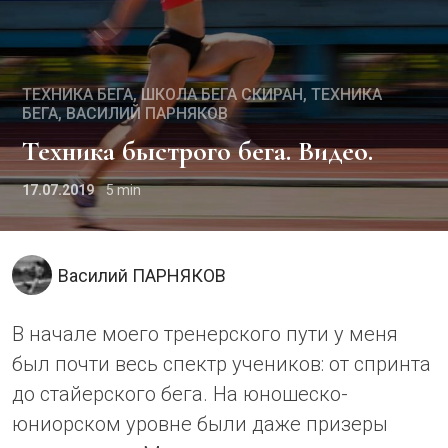
ТЕХНИКА БЕГА
ШКОЛА БЕГА СКИРАН
ТЕХНИКА
БЕГА
ВАСИЛИЙ ПАРНЯКОВ
Техника быстрого бега. Видео.
17.07.2019
5
Василий ПАРНЯКОВ
В начале моего тренерского пути у меня
был почти весь спектр учеников: от спринта
до стайерского бега. На юношеско-
юниорском уровне были даже призеры