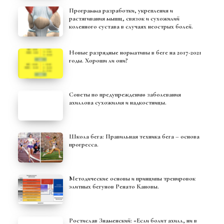
Программа разработки, укрепления и
растягивания мышц, связок и сухожилий
коленного сустава в случаях неострых болей.
Новые разрядные нормативы в беге на 2017-2021
годы. Хороши ли они?
Советы по предупреждению заболевания
ахиллова сухожилия и надкостницы.
Школа бега: Правильная техника бега – основа
прогресса.
Методические основы и принципы тренировок
элитных бегунов Ренато Кановы.
Ростислав Знаменский: «Если болит ахилл, ни в