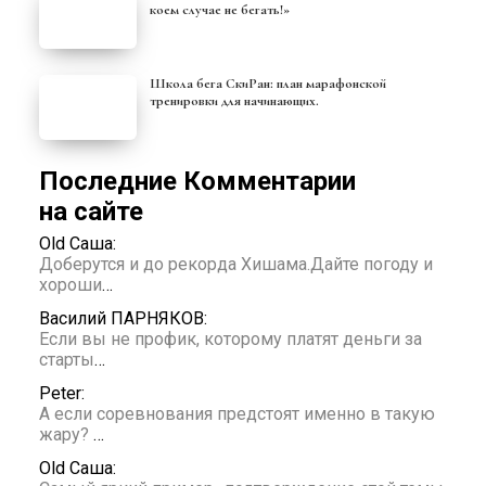
коем случае не бегать!»
Школа бега СкиРан: план марафонской
тренировки для начинающих.
Последние Комментарии
на сайте
Old Саша:
Доберутся и до рекорда Хишама.Дайте погоду и
хороши
…
Василий ПАРНЯКОВ:
Если вы не профик, которому платят деньги за
старты
…
Peter:
А если соревнования предстоят именно в такую
жару?
…
Old Саша: