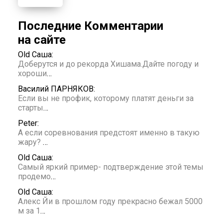
Последние Комментарии
на сайте
Old Саша:
Доберутся и до рекорда Хишама.Дайте погоду и
хороши
…
Василий ПАРНЯКОВ:
Если вы не профик, которому платят деньги за
старты
…
Peter:
А если соревнования предстоят именно в такую
жару?
…
Old Саша:
Самый яркий пример- подтверждение этой темы
продемо
…
Old Саша:
Алекс Йи в прошлом году прекрасно бежал 5000
м за 1
…