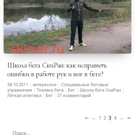
Школа бега СкиРан: как исправить
ошибки в работе рук и ног в беге?
28.10.2011
интересное
Специальные беговые
упражнения
Техника бега
Бег
Школа бега СкиРан
Лёгкая атлетика
Бег
21 комментарий
⇤
←
1
2
3
4
→
⇥