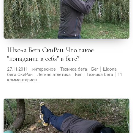
Школа Бега СкиРан. Что такое
"попадание в себя" в беге?
27.11.2011
интересное
Техника бега
Бег
Школа
бега СкиРан
Лёгкая атлетика
Бег
Техника бега
11
комментариев