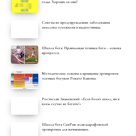
годы. Хороши ли они?
Советы по предупреждению заболевания
ахиллова сухожилия и надкостницы.
Школа бега: Правильная техника бега – основа
прогресса.
Методические основы и принципы тренировок
элитных бегунов Ренато Кановы.
Ростислав Знаменский: «Если болит ахилл, ни в
коем случае не бегать!»
Школа бега СкиРан: план марафонской
тренировки для начинающих.