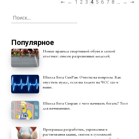
⇤
←
1
2
3
4
5
6
7
8
…
→
⇥
Популярное
Новые правила спортивной обуви в легкой
атлетике: список разрешенных моделей.
Школа Бега СкиРан. Ответы на вопросы. Как
опустить пульс, если вы ходите на ЧСС 120 и
выше.
Школа Бега Скиран: с чего начинать бегать? Тест
для начинающих.
Программа разработки, укрепления и
растягивания мышц, связок и сухожилий