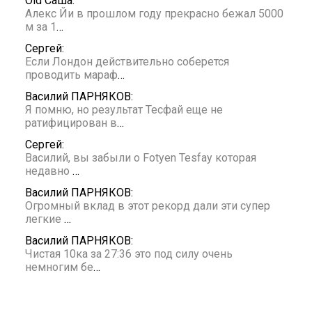
Old Саша:
Алекс Йи в прошлом году прекрасно бежал 5000
м за 1
…
Сергей:
Если Лондон действительно соберется
проводить мараф
…
Василий ПАРНЯКОВ:
Я помню, но результат Тесфай еще не
ратифицирован в
…
Сергей:
Василий, вы забыли о Fotyen Tesfay которая
недавно
…
Василий ПАРНЯКОВ:
Огромный вклад в этот рекорд дали эти супер
легкие
…
Василий ПАРНЯКОВ:
Чистая 10ка за 27:36 это под силу очень
немногим бе
…