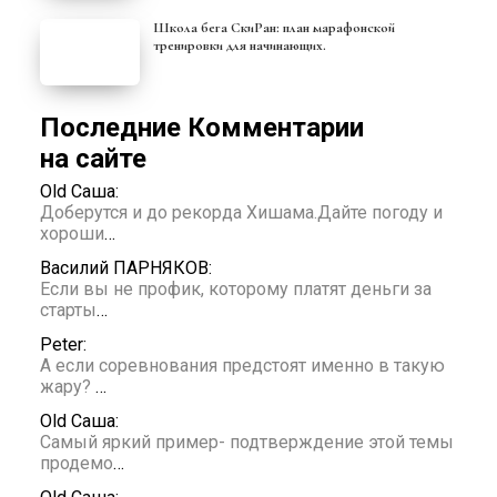
Школа бега СкиРан: план марафонской
тренировки для начинающих.
Последние Комментарии
на сайте
Old Саша:
Доберутся и до рекорда Хишама.Дайте погоду и
хороши
…
Василий ПАРНЯКОВ:
Если вы не профик, которому платят деньги за
старты
…
Peter:
А если соревнования предстоят именно в такую
жару?
…
Old Саша:
Самый яркий пример- подтверждение этой темы
продемо
…