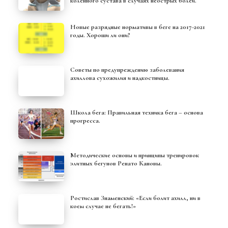
коленного сустава в случаях неострых болей.
Новые разрядные нормативы в беге на 2017-2021
годы. Хороши ли они?
Советы по предупреждению заболевания
ахиллова сухожилия и надкостницы.
Школа бега: Правильная техника бега – основа
прогресса.
Методические основы и принципы тренировок
элитных бегунов Ренато Кановы.
Ростислав Знаменский: «Если болит ахилл, ни в
коем случае не бегать!»