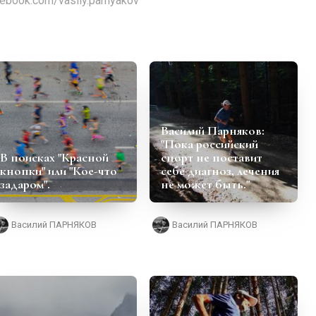
cebook.com/vasily.parnyakov
Василий Парняков:
"Пока российский
В поисках "Красной
спорт не поставит
кнопки" или "Кое-что
себе диагноз, лечения
задаром".
не может быть."
Василий ПАРНЯКОВ
Василий ПАРНЯКОВ