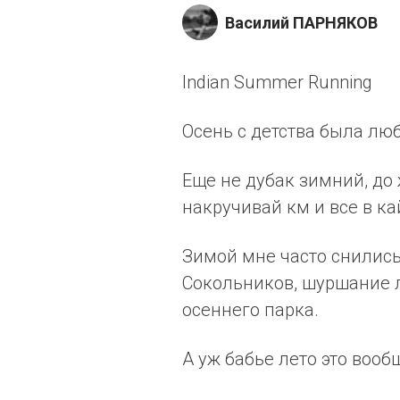
Василий ПАРНЯКОВ
Indian Summer Running
Осень с детства была лю
Еще не дубак зимний, до
накручивай км и все в ка
Зимой мне часто снилис
Сокольников, шуршание л
осеннего парка.
А уж бабье лето это вооб