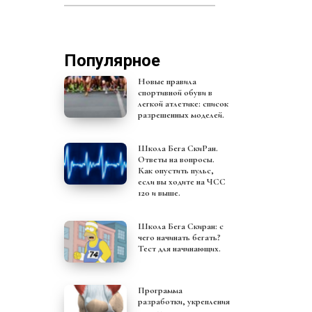
Популярное
Новые правила
спортивной обуви в
легкой атлетике: список
разрешенных моделей.
Школа Бега СкиРан.
Ответы на вопросы.
Как опустить пульс,
если вы ходите на ЧСС
120 и выше.
Школа Бега Скиран: с
чего начинать бегать?
Тест для начинающих.
Программа
разработки, укрепления