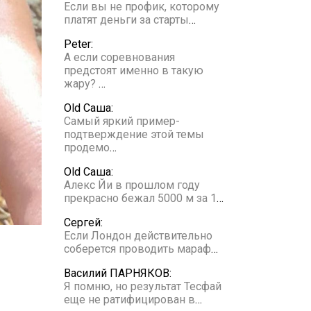
Если вы не профик, которому
платят деньги за старты
…
Peter:
А если соревнования
предстоят именно в такую
жару?
…
Old Саша:
Самый яркий пример-
подтверждение этой темы
продемо
…
Old Саша:
Алекс Йи в прошлом году
прекрасно бежал 5000 м за 1
…
Сергей:
Если Лондон действительно
соберется проводить мараф
…
Василий ПАРНЯКОВ:
Я помню, но результат Тесфай
еще не ратифицирован в
…