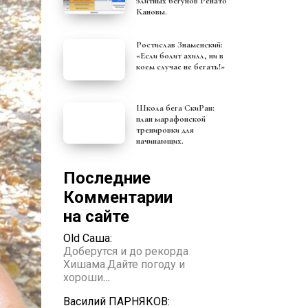
элитных бегунов Ренато
Кановы.
Ростислав Знаменский:
«Если болит ахилл, ни в
коем случае не бегать!»
Школа бега СкиРан:
план марафонской
тренировки для
начинающих.
Последние
Комментарии
на сайте
Old Саша:
Доберутся и до рекорда
Хишама.Дайте погоду и
хороши
…
Василий ПАРНЯКОВ: