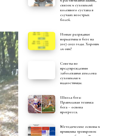
и растягивания мышц,
связок и сухожилий
коленного сустава в
случаях неострых
болей.
Новые разрядные
нормативы в беге на
2017-2021 годы. Хороши
ли они?
Советы по
предупреждению
заболевания ахиллова
сухожилия и
надкостницы.
Школа бега:
Правильная техника
бега – основа
прогресса.
Методические основы и
принципы тренировок