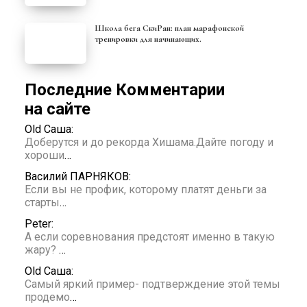
Школа бега СкиРан: план марафонской
тренировки для начинающих.
Последние Комментарии
на сайте
Old Саша:
Доберутся и до рекорда Хишама.Дайте погоду и
хороши
…
Василий ПАРНЯКОВ:
Если вы не профик, которому платят деньги за
старты
…
Peter:
А если соревнования предстоят именно в такую
жару?
…
Old Саша:
Самый яркий пример- подтверждение этой темы
продемо
…