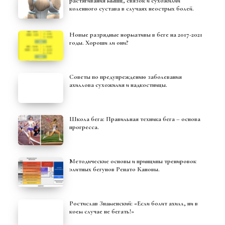
растягивания мышц, связок и сухожилий
коленного сустава в случаях неострых болей.
Новые разрядные нормативы в беге на 2017-2021
годы. Хороши ли они?
Советы по предупреждению заболевания
ахиллова сухожилия и надкостницы.
Школа бега: Правильная техника бега – основа
прогресса.
Методические основы и принципы тренировок
элитных бегунов Ренато Кановы.
Ростислав Знаменский: «Если болит ахилл, ни в
коем случае не бегать!»