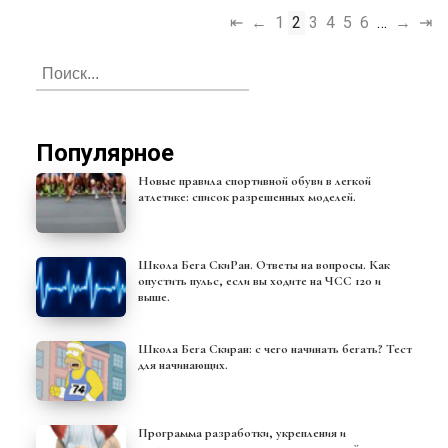
⇤
←
1
2
3
4
5
6
…
→
⇥
Популярное
Новые правила спортивной обуви в легкой
атлетике: список разрешенных моделей.
Школа Бега СкиРан. Ответы на вопросы. Как
опустить пульс, если вы ходите на ЧСС 120 и
выше.
Школа Бега Скиран: с чего начинать бегать? Тест
для начинающих.
Программа разработки, укрепления и