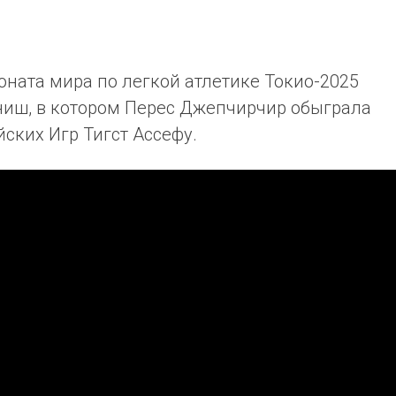
ната мира по легкой атлетике Токио-2025
ниш, в котором Перес Джепчирчир обыграла
ских Игр Тигст Ассефу.