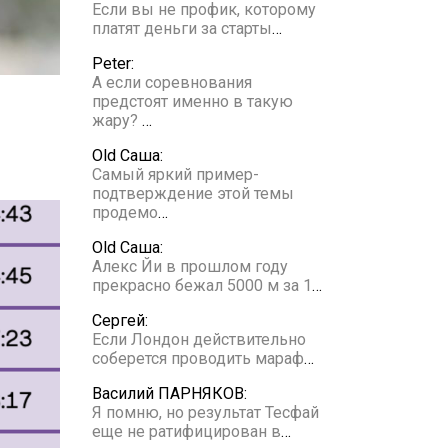
Если вы не профик, которому
платят деньги за старты
…
Peter:
А если соревнования
предстоят именно в такую
жару?
…
Old Саша:
Самый яркий пример-
подтверждение этой темы
продемо
…
Old Саша:
Алекс Йи в прошлом году
прекрасно бежал 5000 м за 1
…
Сергей:
Если Лондон действительно
соберется проводить мараф
…
Василий ПАРНЯКОВ:
Я помню, но результат Тесфай
еще не ратифицирован в
…