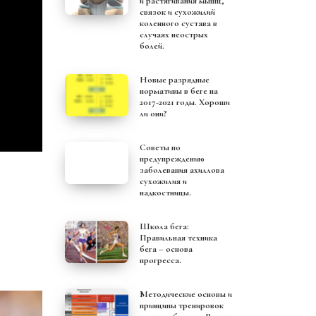
и растягивания мышц,
связок и сухожилий
коленного сустава в
случаях неострых
болей.
Новые разрядные
нормативы в беге на
2017-2021 годы. Хороши
ли они?
Советы по
предупреждению
заболевания ахиллова
сухожилия и
надкостницы.
Школа бега:
Правильная техника
бега – основа
прогресса.
Методические основы и
принципы тренировок