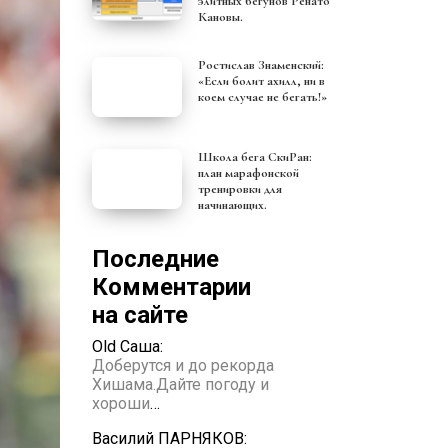
элитных бегунов Ренато
Кановы.
Ростислав Знаменский:
«Если болит ахилл, ни в
коем случае не бегать!»
Школа бега СкиРан:
план марафонской
тренировки для
начинающих.
Последние
Комментарии
на сайте
Old Саша:
Доберутся и до рекорда
Хишама.Дайте погоду и
хороши
…
Василий ПАРНЯКОВ: