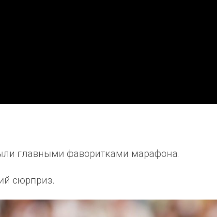
 были главными фаворитками марафона.
кий сюрприз.