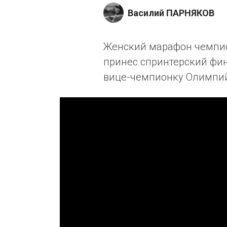
Василий ПАРНЯКОВ
Женский марафон чемпио
принес спринтерский фи
вице-чемпионку Олимпий