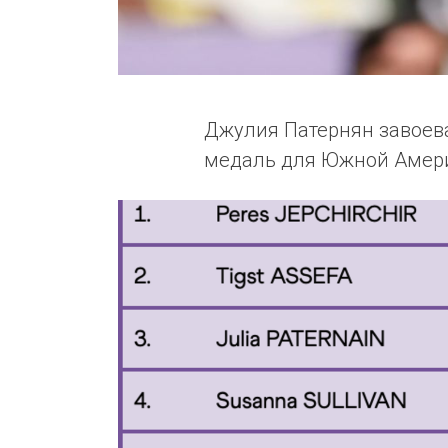
Джулия Патернян завоева
медаль для Южной Амери