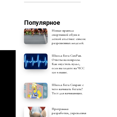
Популярное
Новые правила
спортивной обуви в
легкой атлетике: список
разрешенных моделей.
Школа Бега СкиРан.
Ответы на вопросы.
Как опустить пульс,
если вы ходите на ЧСС
120 и выше.
Школа Бега Скиран: с
чего начинать бегать?
Тест для начинающих.
Программа
разработки, укрепления