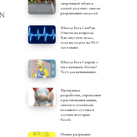
спортивной обуви в
легкой атлетике: список
разрешенных моделей.
Школа Бега СкиРан.
Ответы на вопросы.
Как опустить пульс,
если вы ходите на ЧСС
120 и выше.
Школа Бега Скиран: с
чего начинать бегать?
Тест для начинающих.
Программа
разработки, укрепления
и растягивания мышц,
связок и сухожилий
коленного сустава в
случаях неострых
болей.
Новые разрядные