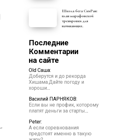
Школа бега СкиРан:
план марафонской
тренировки для
начинающих.
Последние
Комментарии
на сайте
Old Саша:
Доберутся и до рекорда
Хишама.Дайте погоду и
хороши
…
Василий ПАРНЯКОВ:
Если вы не профик, которому
платят деньги за старты
…
Peter:
-
А если соревнования
предстоят именно в такую
жару?
…