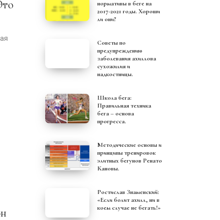
нормативы в беге на
2017-2021 годы. Хороши
ли они?
ая
Советы по
предупреждению
заболевания ахиллова
сухожилия и
надкостницы.
Школа бега:
Правильная техника
бега – основа
прогресса.
Методические основы и
принципы тренировок
элитных бегунов Ренато
Кановы.
Ростислав Знаменский:
«Если болит ахилл, ни в
коем случае не бегать!»