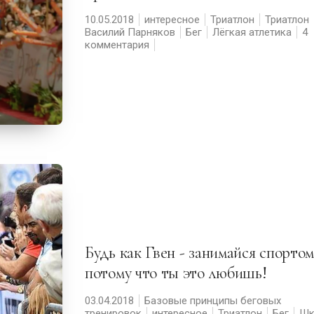
10.05.2018
интересное
Триатлон
Триатлон
Василий Парняков
Бег
Лёгкая атлетика
4
комментария
Будь как Гвен - занимайся спортом,
потому что ты это любишь!
03.04.2018
Базовые принципы беговых
тренировок
интересное
Триатлон
Бег
Шк