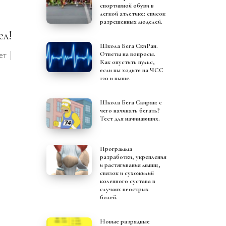
спортивной обуви в
легкой атлетике: список
разрешенных моделей.
ел!
Школа Бега СкиРан.
Ответы на вопросы.
ет
Как опустить пульс,
если вы ходите на ЧСС
120 и выше.
Школа Бега Скиран: с
чего начинать бегать?
Тест для начинающих.
Программа
разработки, укрепления
и растягивания мышц,
связок и сухожилий
коленного сустава в
случаях неострых
болей.
Новые разрядные