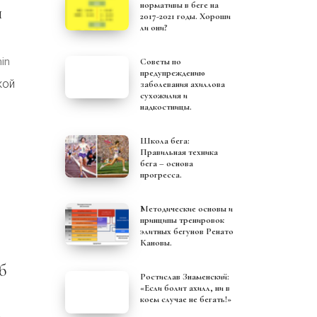
нормативы в беге на
2017-2021 годы. Хороши
ли они?
Советы по
предупреждению
кой
заболевания ахиллова
сухожилия и
надкостницы.
Школа бега:
Правильная техника
бега – основа
прогресса.
Методические основы и
принципы тренировок
элитных бегунов Ренато
Кановы.
Ростислав Знаменский:
«Если болит ахилл, ни в
коем случае не бегать!»