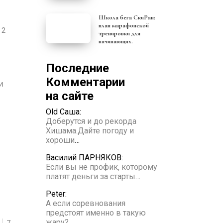
Школа бега СкиРан:
план марафонской
2
тренировки для
начинающих.
Последние
Комментарии
и
на сайте
Old Саша:
Доберутся и до рекорда
Хишама.Дайте погоду и
хороши
…
Василий ПАРНЯКОВ:
Если вы не профик, которому
платят деньги за старты
…
Peter:
А если соревнования
предстоят именно в такую
жару?
…
7