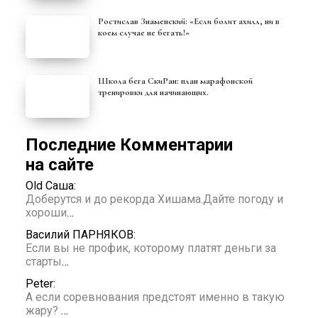
Ростислав Знаменский: «Если болит ахилл, ни в
коем случае не бегать!»
Школа бега СкиРан: план марафонской
тренировки для начинающих.
Последние Комментарии
на сайте
Old Саша:
Доберутся и до рекорда Хишама.Дайте погоду и
хороши
…
Василий ПАРНЯКОВ:
Если вы не профик, которому платят деньги за
старты
…
Peter:
А если соревнования предстоят именно в такую
жару?
…