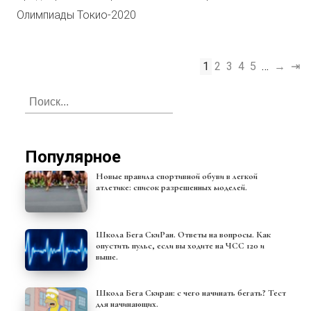
Олимпиады Токио-2020
1
2
3
4
5
…
→
⇥
Популярное
Новые правила спортивной обуви в легкой
атлетике: список разрешенных моделей.
Школа Бега СкиРан. Ответы на вопросы. Как
опустить пульс, если вы ходите на ЧСС 120 и
выше.
Школа Бега Скиран: с чего начинать бегать? Тест
для начинающих.