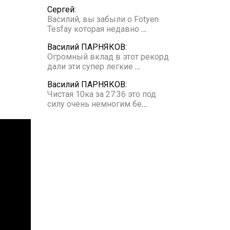
Сергей:
Василий, вы забыли о Fotyen
Tesfay которая недавно
…
Василий ПАРНЯКОВ:
Огромный вклад в этот рекорд
дали эти супер легкие
…
Василий ПАРНЯКОВ:
Чистая 10ка за 27:36 это под
силу очень немногим бе
…