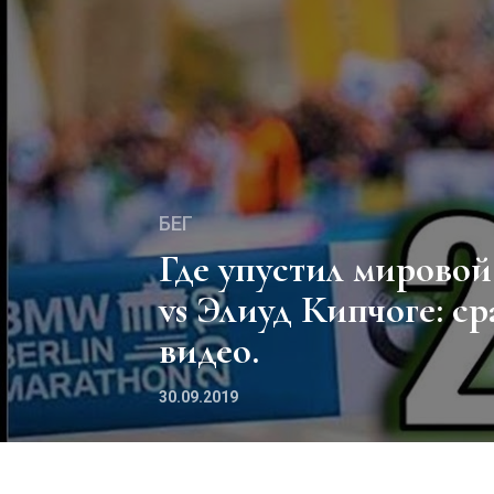
БЕГ
Где упустил мировой рекорд Бекеле? Кен Бекеле
vs Элиуд Кипчоге: с
видео.
30.09.2019