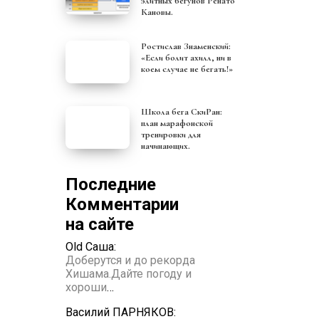
элитных бегунов Ренато
Кановы.
Ростислав Знаменский:
«Если болит ахилл, ни в
коем случае не бегать!»
Школа бега СкиРан:
план марафонской
тренировки для
начинающих.
Последние
Комментарии
на сайте
Old Саша:
Доберутся и до рекорда
Хишама.Дайте погоду и
хороши
…
Василий ПАРНЯКОВ: