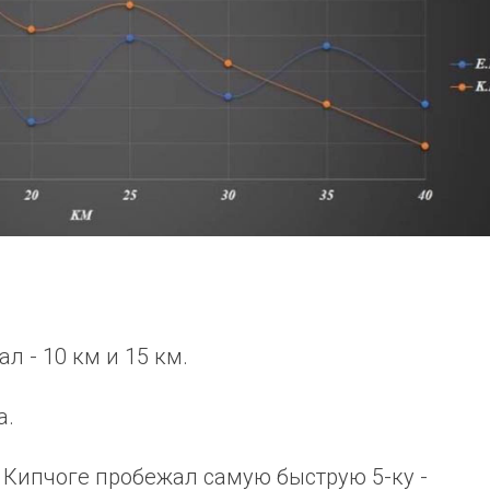
л - 10 км и 15 км.
а.
8 Кипчоге пробежал самую быструю 5-ку -