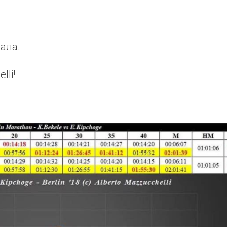
ала.
lli!