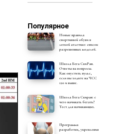
Популярное
Новые правила
спортивной обуви в
легкой атлетике: список
разрешенных моделей.
Школа Бега СкиРан.
Ответы на вопросы.
Как опустить пульс,
если вы ходите на ЧСС
120 и выше.
Школа Бега Скиран: с
чего начинать бегать?
Тест для начинающих.
Программа
разработки, укрепления