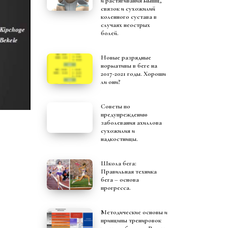
и растягивания мышц,
связок и сухожилий
коленного сустава в
случаях неострых
болей.
Новые разрядные
нормативы в беге на
2017-2021 годы. Хороши
ли они?
Советы по
предупреждению
заболевания ахиллова
сухожилия и
надкостницы.
Школа бега:
Правильная техника
бега – основа
прогресса.
Методические основы и
принципы тренировок