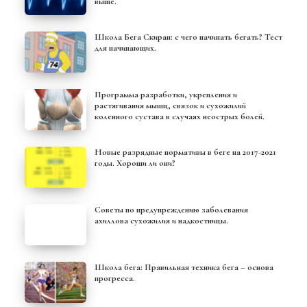
выше.
Школа Бега Скиран: с чего начинать бегать? Тест
для начинающих.
Программа разработки, укрепления и
растягивания мышц, связок и сухожилий
коленного сустава в случаях неострых болей.
Новые разрядные нормативы в беге на 2017-2021
годы. Хороши ли они?
Советы по предупреждению заболевания
ахиллова сухожилия и надкостницы.
Школа бега: Правильная техника бега – основа
прогресса.