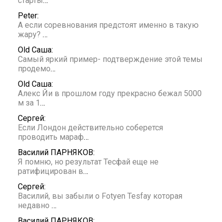
старты
…
Peter:
А если соревнования предстоят именно в такую
жару?
…
Old Саша:
Самый яркий пример- подтверждение этой темы
продемо
…
Old Саша:
Алекс Йи в прошлом году прекрасно бежал 5000
м за 1
…
Сергей:
Если Лондон действительно соберется
проводить мараф
…
Василий ПАРНЯКОВ:
Я помню, но результат Тесфай еще не
ратифицирован в
…
Сергей:
Василий, вы забыли о Fotyen Tesfay которая
недавно
…
Василий ПАРНЯКОВ: