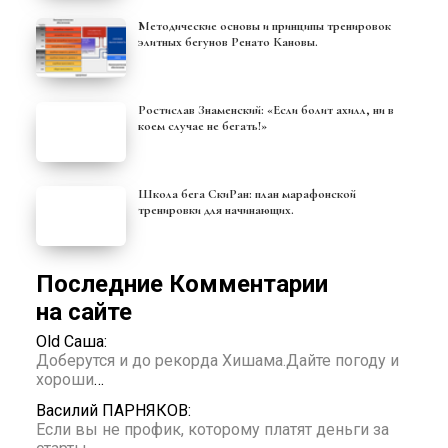
Методические основы и принципы тренировок
элитных бегунов Ренато Кановы.
Ростислав Знаменский: «Если болит ахилл, ни в
коем случае не бегать!»
Школа бега СкиРан: план марафонской
тренировки для начинающих.
Последние Комментарии
на сайте
Old Саша:
Доберутся и до рекорда Хишама.Дайте погоду и
хороши
…
Василий ПАРНЯКОВ:
Если вы не профик, которому платят деньги за