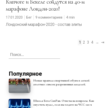
Кипчоге и Бекеле сойдутся на 40-м
марафоне Лондон-2020!
17.01.2020
Бег
9 комментариев
4
Лондонский марафон-2020 - состав элиты
1
2
3
4
→
⇥
Популярное
Новые правила спортивной обуви в легкой
атлетике: список разрешенных моделей.
Школа Бега СкиРан. Ответы на вопросы. Как
опустить пульс, если вы ходите на ЧСС 120 и