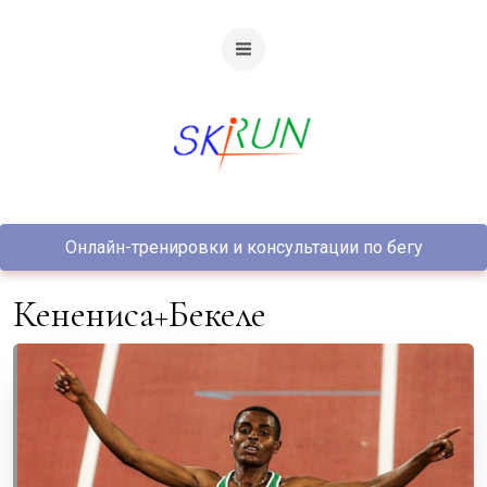
Онлайн-тренировки и консультации по бегу
Кенениса+Бекеле