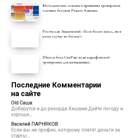
Методические основы и принципы тренировок
элитных бегунов Ренато Кановы.
Ростислав Знаменский: «Если болит ахилл, ни в
коем случае не бегать!»
Школа бега СкиРан: план марафонской
тренировки для начинающих.
Последние Комментарии
на сайте
Old Саша:
Доберутся и до рекорда Хишама.Дайте погоду и
хороши
…
Василий ПАРНЯКОВ:
Если вы не профик, которому платят деньги за
старты
…