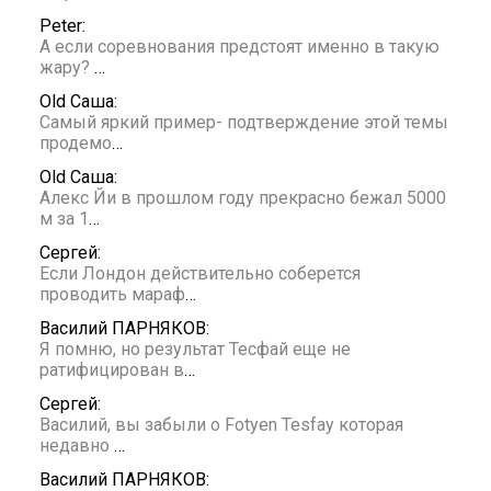
Peter:
А если соревнования предстоят именно в такую
жару?
…
Old Саша:
Самый яркий пример- подтверждение этой темы
продемо
…
Old Саша:
Алекс Йи в прошлом году прекрасно бежал 5000
м за 1
…
Сергей:
Если Лондон действительно соберется
проводить мараф
…
Василий ПАРНЯКОВ:
Я помню, но результат Тесфай еще не
ратифицирован в
…
Сергей:
Василий, вы забыли о Fotyen Tesfay которая
недавно
…
Василий ПАРНЯКОВ: