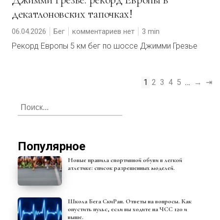
декатлоновских тапочках!
06.04.2026
Бег
комментариев нет
3
Рекорд Европы 5 км бег по шоссе Джимми Грезье
1
2
3
4
5
…
→
⇥
Популярное
Новые правила спортивной обуви в легкой
атлетике: список разрешенных моделей.
Школа Бега СкиРан. Ответы на вопросы. Как
опустить пульс, если вы ходите на ЧСС 120 и
выше.