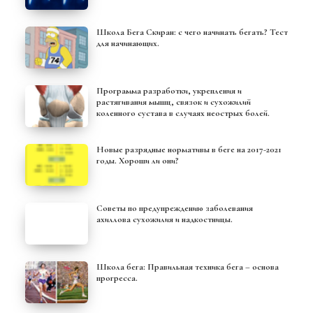
Школа Бега Скиран: с чего начинать бегать? Тест
для начинающих.
Программа разработки, укрепления и
растягивания мышц, связок и сухожилий
коленного сустава в случаях неострых болей.
Новые разрядные нормативы в беге на 2017-2021
годы. Хороши ли они?
Советы по предупреждению заболевания
ахиллова сухожилия и надкостницы.
Школа бега: Правильная техника бега – основа
прогресса.