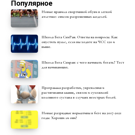
Популярное
Новые правила спортивной обуви в легкой
атлетике: список разрешенных моделей.
Школа Бега СкиРан. Ответы на вопросы. Как
опустить пульс, если вы ходите на ЧСС 120 и
выше.
Школа Бега Скиран: с чего начинать бегать? Тест
для начинающих.
Программа разработки, укрепления и
растягивания мышц, связок и сухожилий
коленного сустава в случаях неострых болей.
Новые разрядные нормативы в беге на 2017-2021
годы. Хороши ли они?