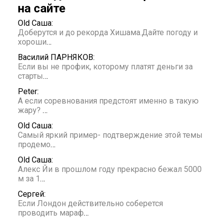
на сайте
Old Саша:
Доберутся и до рекорда Хишама.Дайте погоду и
хороши
…
Василий ПАРНЯКОВ:
Если вы не профик, которому платят деньги за
старты
…
Peter:
А если соревнования предстоят именно в такую
жару?
…
Old Саша:
Самый яркий пример- подтверждение этой темы
продемо
…
Old Саша:
Алекс Йи в прошлом году прекрасно бежал 5000
м за 1
…
Сергей:
Если Лондон действительно соберется
проводить мараф
…