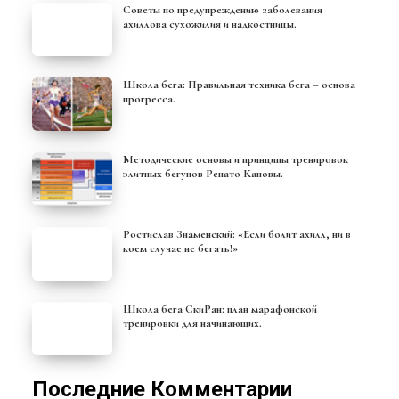
Советы по предупреждению заболевания
ахиллова сухожилия и надкостницы.
Школа бега: Правильная техника бега – основа
прогресса.
Методические основы и принципы тренировок
элитных бегунов Ренато Кановы.
Ростислав Знаменский: «Если болит ахилл, ни в
коем случае не бегать!»
Школа бега СкиРан: план марафонской
тренировки для начинающих.
Последние Комментарии