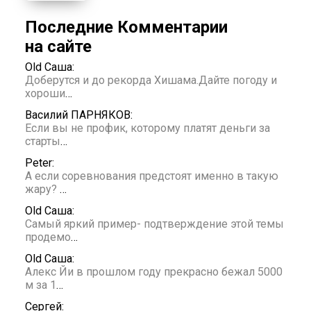
Последние Комментарии
на сайте
Old Саша:
Доберутся и до рекорда Хишама.Дайте погоду и
хороши
…
Василий ПАРНЯКОВ:
Если вы не профик, которому платят деньги за
старты
…
Peter:
А если соревнования предстоят именно в такую
жару?
…
Old Саша:
Самый яркий пример- подтверждение этой темы
продемо
…
Old Саша:
Алекс Йи в прошлом году прекрасно бежал 5000
м за 1
…
Сергей: