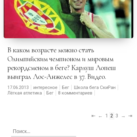
В каком возрасте можно стать
Олимпийским чемпионом и мировым
рекордсменом в беге? Карлуш Лопеш
выиграл Лос-Анжелес в 37. Видео.
17.06.2013
интересное
Бег
Школа бега СкиРан
Лёгкая атлетика
Бег
8 комментариев
⇤
←
1
2
3
→
⇥