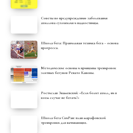
Советы по предупреждению заболевания
ахиллова сухожилия и надкостницы.
Школа бега: Правильная техника бега – основа
прогресса.
Методические основы и принципы тренировок
элитных бегунов Ренато Кановы.
Ростислав Знаменский: «Если болит ахилл, ни в
коем случае не бегать!»
Школа бега СкиРан: план марафонской
тренировки для начинающих.