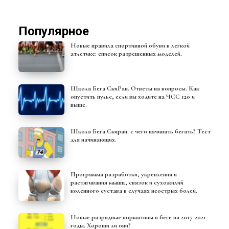
Популярное
Новые правила спортивной обуви в легкой
атлетике: список разрешенных моделей.
Школа Бега СкиРан. Ответы на вопросы. Как
опустить пульс, если вы ходите на ЧСС 120 и
выше.
Школа Бега Скиран: с чего начинать бегать? Тест
для начинающих.
Программа разработки, укрепления и
растягивания мышц, связок и сухожилий
коленного сустава в случаях неострых болей.
Новые разрядные нормативы в беге на 2017-2021
годы. Хороши ли они?