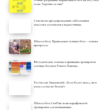
Новые разрядные нормативы в беге на 2017-2021
годы. Хороши ли они?
Советы по предупреждению заболевания
ахиллова сухожилия и надкостницы.
Школа бега: Правильная техника бега – основа
прогресса.
Методические основы и принципы тренировок
элитных бегунов Ренато Кановы.
Ростислав Знаменский: «Если болит ахилл, ни в
коем случае не бегать!»
Школа бега СкиРан: план марафонской
тренировки для начинающих.