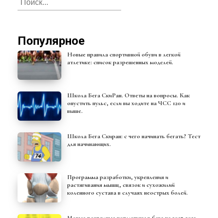
Популярное
Новые правила спортивной обуви в легкой
атлетике: список разрешенных моделей.
Школа Бега СкиРан. Ответы на вопросы. Как
опустить пульс, если вы ходите на ЧСС 120 и
выше.
Школа Бега Скиран: с чего начинать бегать? Тест
для начинающих.
Программа разработки, укрепления и
растягивания мышц, связок и сухожилий
коленного сустава в случаях неострых болей.