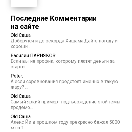
Последние Комментарии
на сайте
Old Саша:
Доберутся и до рекорда Хишама.Дайте погоду и
хороши
…
Василий ПАРНЯКОВ:
Если вы не профик, которому платят деньги за
старты
…
Peter:
А если соревнования предстоят именно в такую
жару?
…
Old Саша:
Самый яркий пример- подтверждение этой темы
продемо
…
Old Саша:
Алекс Йи в прошлом году прекрасно бежал 5000
м за 1
…