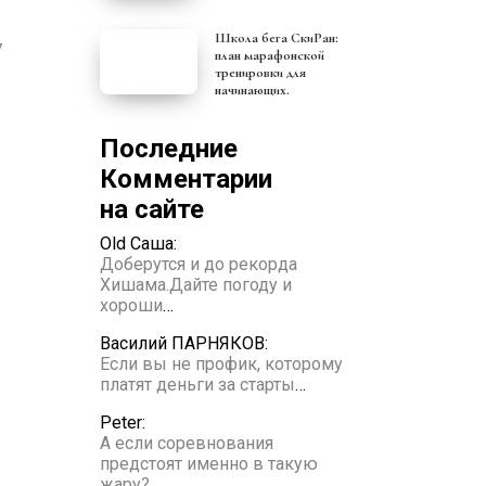
Школа бега СкиРан:
7
план марафонской
тренировки для
начинающих.
Последние
Комментарии
на сайте
Old Саша:
Доберутся и до рекорда
Хишама.Дайте погоду и
хороши
…
Василий ПАРНЯКОВ:
Если вы не профик, которому
платят деньги за старты
…
Peter:
А если соревнования
предстоят именно в такую
жару?
…