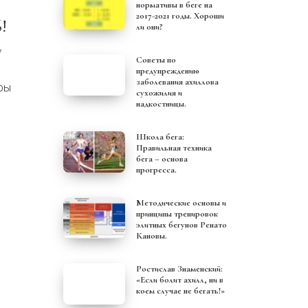
нормативы в беге на
2017-2021 годы. Хороши
!
ли они?
7
Советы по
предупреждению
заболевания ахиллова
ры
сухожилия и
надкостницы.
Школа бега:
Правильная техника
бега – основа
прогресса.
Методические основы и
принципы тренировок
элитных бегунов Ренато
Кановы.
Ростислав Знаменский:
«Если болит ахилл, ни в
коем случае не бегать!»