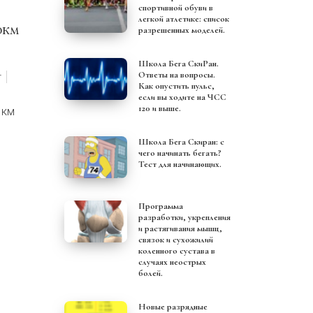
спортивной обуви в
легкой атлетике: список
разрешенных моделей.
Школа Бега СкиРан.
Ответы на вопросы.
т
Как опустить пульс,
если вы ходите на ЧСС
120 и выше.
 км
Школа Бега Скиран: с
чего начинать бегать?
Тест для начинающих.
Программа
разработки, укрепления
и растягивания мышц,
связок и сухожилий
коленного сустава в
случаях неострых
болей.
Новые разрядные