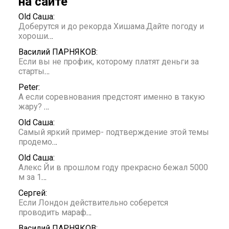
на сайте
Old Саша:
Доберутся и до рекорда Хишама.Дайте погоду и
хороши
…
Василий ПАРНЯКОВ:
Если вы не профик, которому платят деньги за
старты
…
Peter:
А если соревнования предстоят именно в такую
жару?
…
Old Саша:
Самый яркий пример- подтверждение этой темы
продемо
…
Old Саша:
Алекс Йи в прошлом году прекрасно бежал 5000
м за 1
…
Сергей:
Если Лондон действительно соберется
проводить мараф
…
Василий ПАРНЯКОВ: