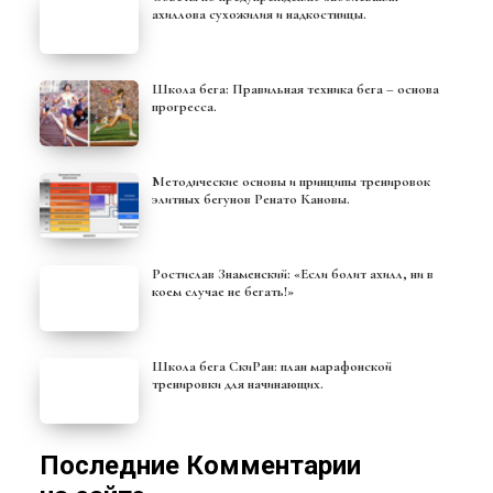
ахиллова сухожилия и надкостницы.
Школа бега: Правильная техника бега – основа
прогресса.
Методические основы и принципы тренировок
элитных бегунов Ренато Кановы.
Ростислав Знаменский: «Если болит ахилл, ни в
коем случае не бегать!»
Школа бега СкиРан: план марафонской
тренировки для начинающих.
Последние Комментарии