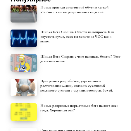
Новые правила спортивной обуви в легкой
атлетике: список разрешенных моделей.
Школа Бега СкиРан. Ответы на вопросы. Как
опустить пульс, если вы ходите на ЧСС 120 и
выше.
Школа Бега Скиран: с чего начинать бегать? Тест
для начинающих.
Программа разработки, укрепления и
растягивания мышц, связок и сухожилий
коленного сустава в случаях неострых болей.
Новые разрядные нормативы в беге на 2017-2021
годы. Хороши ли они?
Советы по предупреждению заболевания