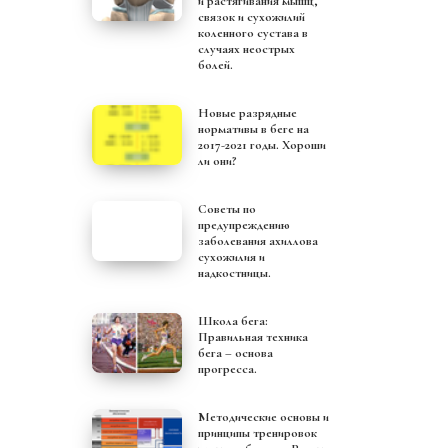
и растягивания мышц,
связок и сухожилий
коленного сустава в
случаях неострых
болей.
Новые разрядные
нормативы в беге на
2017-2021 годы. Хороши
ли они?
Советы по
предупреждению
заболевания ахиллова
сухожилия и
надкостницы.
Школа бега:
Правильная техника
бега – основа
прогресса.
Методические основы и
принципы тренировок