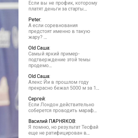
Если вы не профик, которому
платят деньги за старты
…
Peter:
А если соревнования
предстоят именно в такую
жару?
…
Old Саша:
Самый яркий пример-
подтверждение этой темы
продемо
…
Old Саша:
Алекс Йи в прошлом году
прекрасно бежал 5000 м за 1
…
Сергей:
Если Лондон действительно
соберется проводить мараф
…
Василий ПАРНЯКОВ:
Я помню, но результат Тесфай
еще не ратифицирован в
…