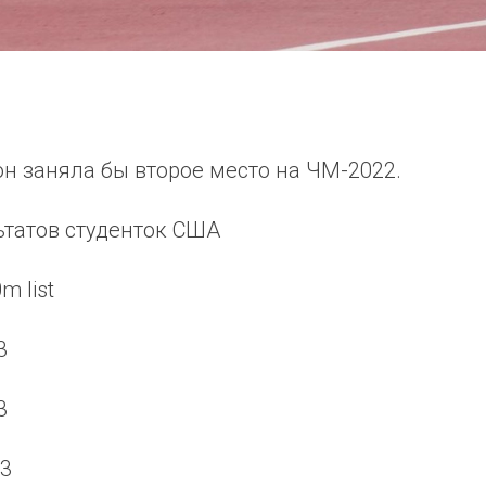
он заняла бы второе место на ЧМ-2022.
ьтатов студенток США
m list
23
23
23