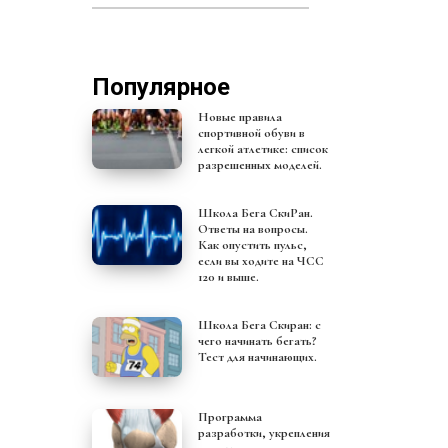
Популярное
Новые правила
спортивной обуви в
легкой атлетике: список
разрешенных моделей.
Школа Бега СкиРан.
Ответы на вопросы.
Как опустить пульс,
если вы ходите на ЧСС
120 и выше.
Школа Бега Скиран: с
чего начинать бегать?
Тест для начинающих.
Программа
разработки, укрепления