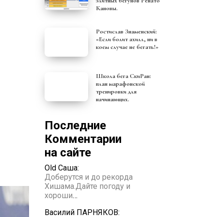
элитных бегунов Ренато
Кановы.
Ростислав Знаменский:
«Если болит ахилл, ни в
коем случае не бегать!»
Школа бега СкиРан:
план марафонской
тренировки для
начинающих.
Последние
Комментарии
на сайте
Old Саша:
Доберутся и до рекорда
Хишама.Дайте погоду и
хороши
…
Василий ПАРНЯКОВ: