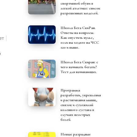
спортивной обуви в
легкой атлетике: список
разрешенных моделей.
Школа Бега СкиРан.
Ответы на вопросы.
Как опустить пульс,
ет
если вы ходите на ЧСС
120 и выше.
6
Школа Бега Скиран: с
чего начинать бегать?
Тест для начинающих.
Программа
разработки, укрепления
и растягивания мышц,
связок и сухожилий
коленного сустава в
случаях неострых
болей.
Новые разрядные