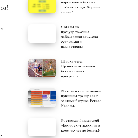
нормативы в беге на
0м!
2017-2021 годы. Хороши
ли они?
Советы по
ет
предупреждению
заболевания ахиллова
сухожилия и
надкостницы.
Школа бега:
Правильная техника
бега – основа
прогресса.
Методические основы и
принципы тренировок
элитных бегунов Ренато
Кановы.
Ростислав Знаменский:
«Если болит ахилл, ни в
коем случае не бегать!»
т