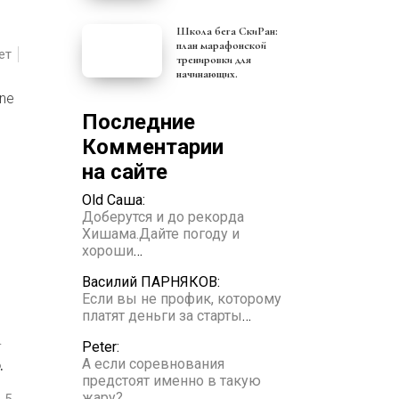
Школа бега СкиРан:
план марафонской
ет
тренировки для
начинающих.
rne
Последние
Комментарии
на сайте
Old Саша:
Доберутся и до рекорда
Хишама.Дайте погоду и
хороши
…
Василий ПАРНЯКОВ:
Если вы не профик, которому
платят деньги за старты
…
Peter:
.
А если соревнования
предстоят именно в такую
жару?
…
5