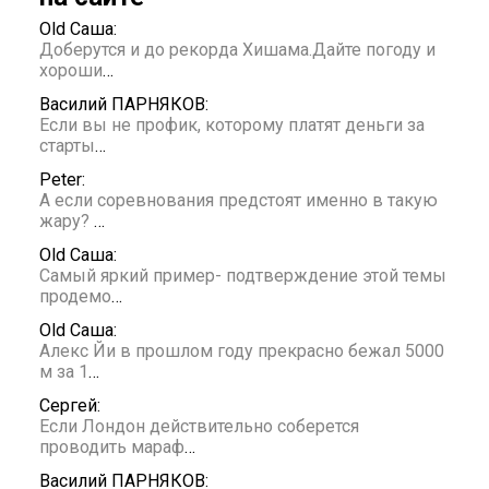
Old Саша:
Доберутся и до рекорда Хишама.Дайте погоду и
хороши
…
Василий ПАРНЯКОВ:
Если вы не профик, которому платят деньги за
старты
…
Peter:
А если соревнования предстоят именно в такую
жару?
…
Old Саша:
Самый яркий пример- подтверждение этой темы
продемо
…
Old Саша:
Алекс Йи в прошлом году прекрасно бежал 5000
м за 1
…
Сергей:
Если Лондон действительно соберется
проводить мараф
…
Василий ПАРНЯКОВ: