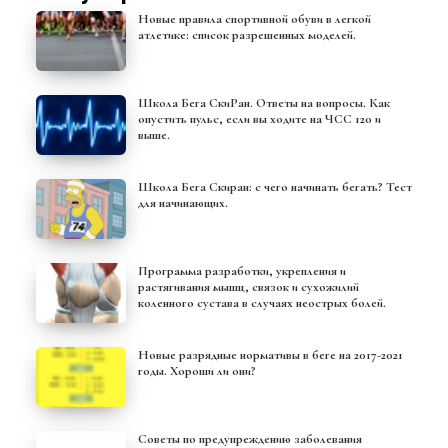
Новые правила спортивной обуви в легкой
атлетике: список разрешенных моделей.
Школа Бега СкиРан. Ответы на вопросы. Как
опустить пульс, если вы ходите на ЧСС 120 и
выше.
Школа Бега Скиран: с чего начинать бегать? Тест
для начинающих.
Программа разработки, укрепления и
растягивания мышц, связок и сухожилий
коленного сустава в случаях неострых болей.
Новые разрядные нормативы в беге на 2017-2021
годы. Хороши ли они?
Советы по предупреждению заболевания