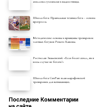
ахиллова сухожилия и надкостницы.
Школа бега: Правильная техника бега – основа
прогресса.
Методические основы и принципы тренировок
элитных бегунов Ренато Кановы.
Ростислав Знаменский: «Если болит ахилл, ни в
коем случае не бегать!»
Школа бега СкиРан: план марафонской
тренировки для начинающих.
Последние Комментарии
на сайте