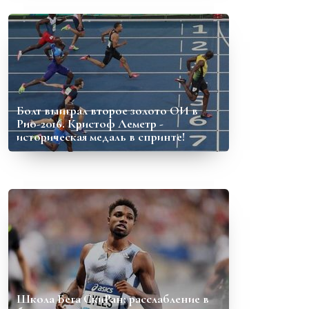
Болт выиграл второе золото ОИ в
Рио-2016. Кристоф Леметр -
историческая медаль в спринте!
Школа Бега СкиРан: расслабление в