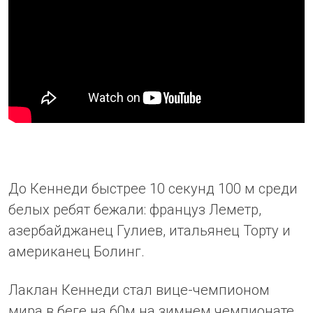
До Кеннеди быстрее 10 секунд 100 м среди
белых ребят бежали: француз Леметр,
азербайджанец Гулиев, итальянец Торту и
американец Болинг.
Лаклан Кеннеди стал вице-чемпионом
мира в беге на 60м на зимнем чемпионате