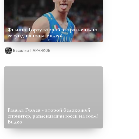
Филипо Торту второй раз разменял 10
секунд на 100 м: видео!
Василий ПАРНЯКОВ
Рамиль Гулиев - второй белокожий
спринтер, разменявший 10сек на 100м!
Видео.