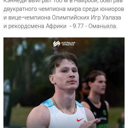
Кэннеди выиграл 100 м в Найроби, обыграв
двукратного чемпиона мира среди юниоров
и вице-чемпиона Олимпийских Игр Уалаза
и рекордсмена Африки - 9.77 - Оманьяла.