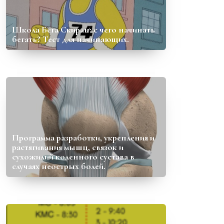
Школа Бега Скиран: с чего начинать
бегать? Тест для начинающих.
Программа разработки, укрепления и
растягивания мышц, связок и
сухожилий коленного сустава в
случаях неострых болей.