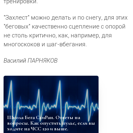
тренировки.
"Захлест" можно делать и по снегу, для этих
"беговых" качественно сцепление с опорой
не столь критично, как, например, для
многоскоков и шаг-вбегания.
Василий ПАРНЯКОВ
Школа Бега СкиРан. Ответы на
вопросы. Как опустить пульс, если вы
ходите на ЧСС 120 и выше.