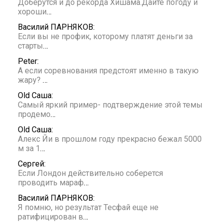
Доберутся и до рекорда Хишама.Дайте погоду и
хороши
…
Василий ПАРНЯКОВ:
Если вы не профик, которому платят деньги за
старты
…
Peter:
А если соревнования предстоят именно в такую
жару?
…
Old Саша:
Самый яркий пример- подтверждение этой темы
продемо
…
Old Саша:
Алекс Йи в прошлом году прекрасно бежал 5000
м за 1
…
Сергей:
Если Лондон действительно соберется
проводить мараф
…
Василий ПАРНЯКОВ:
Я помню, но результат Тесфай еще не
ратифицирован в
…