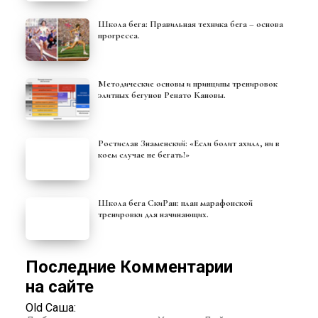
Школа бега: Правильная техника бега – основа
прогресса.
Методические основы и принципы тренировок
элитных бегунов Ренато Кановы.
Ростислав Знаменский: «Если болит ахилл, ни в
коем случае не бегать!»
Школа бега СкиРан: план марафонской
тренировки для начинающих.
Последние Комментарии
на сайте
Old Саша: