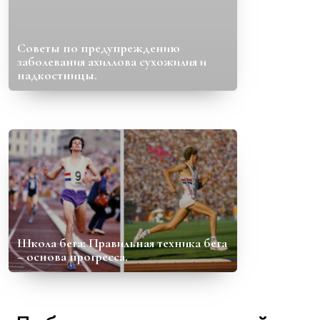
Советы по предупреждению
заболевания ахиллова сухожилия и
надкостницы.
Школа бега: Правильная техника бега
– основа прогресса.