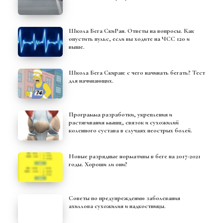
Школа Бега СкиРан. Ответы на вопросы. Как
опустить пульс, если вы ходите на ЧСС 120 и
выше.
Школа Бега Скиран: с чего начинать бегать? Тест
для начинающих.
Программа разработки, укрепления и
растягивания мышц, связок и сухожилий
коленного сустава в случаях неострых болей.
Новые разрядные нормативы в беге на 2017-2021
годы. Хороши ли они?
Советы по предупреждению заболевания
ахиллова сухожилия и надкостницы.