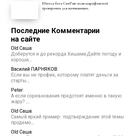
Школа бега СкиРан: план марафонской
тренировки для начинающих.
Последние Комментарии
на сайте
Old Саша:
Доберутся и до рекорда Хишама.Дайте погоду и
хороши
…
Василий ПАРНЯКОВ:
Если вы не профик, которому платят деньги за
старты
…
Peter:
А если соревнования предстоят именно в такую
жару?
…
Old Саша:
Самый яркий пример- подтверждение этой темы
продемо
…
Old Саша: