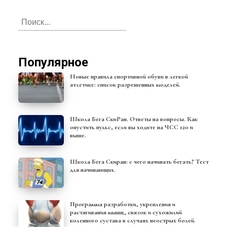
Популярное
Новые правила спортивной обуви в легкой
атлетике: список разрешенных моделей.
Школа Бега СкиРан. Ответы на вопросы. Как
опустить пульс, если вы ходите на ЧСС 120 и
выше.
Школа Бега Скиран: с чего начинать бегать? Тест
для начинающих.
Программа разработки, укрепления и
растягивания мышц, связок и сухожилий
коленного сустава в случаях неострых болей.