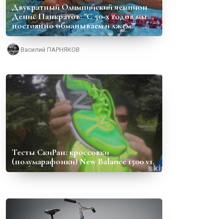
Двукратный Олимпийский чемпион
Денис Панкратов: "С 50-х годов мы
постоянно обманываем и лжем!"
Василий ПАРНЯКОВ
Тесты СкиРан: кроссовки
(полумарафонки) New Balance 1500 v1.