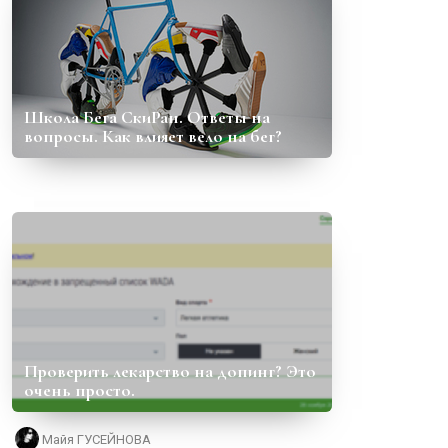
Школа Бега СкиРан. Ответы на
вопросы. Как влияет вело на бег?
Проверить лекарство на допинг? Это
очень просто.
Майя ГУСЕЙНОВА