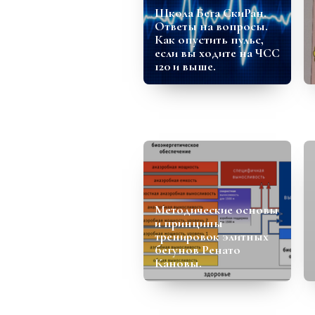
Школа Бега СкиРан.
Ответы на вопросы.
Как опустить пульс,
если вы ходите на ЧСС
120 и выше.
Методические основы
и принципы
тренировок элитных
бегунов Ренато
Кановы.