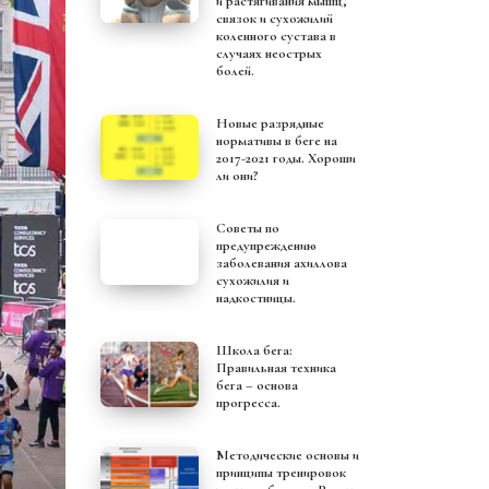
и растягивания мышц,
связок и сухожилий
коленного сустава в
случаях неострых
болей.
Новые разрядные
нормативы в беге на
2017-2021 годы. Хороши
ли они?
Советы по
предупреждению
заболевания ахиллова
сухожилия и
надкостницы.
Школа бега:
Правильная техника
бега – основа
прогресса.
Методические основы и
принципы тренировок