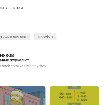
ританцами
-2027 В ДВА ДНЯ
МАРАФОН
РНЯКОВ
ивный журналист
cebook.com/vasily.parnyakov