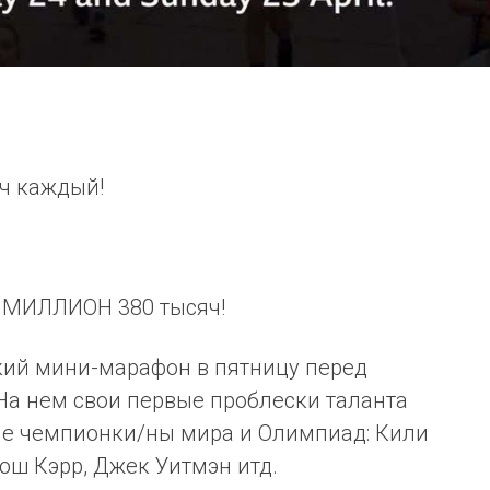
ч каждый!
н МИЛЛИОН 380 тысяч!
кий мини-марафон в пятницу перед
На нем свои первые проблески таланта
е чемпионки/ны мира и Олимпиад: Кили
ош Кэрр, Джек Уитмэн итд.