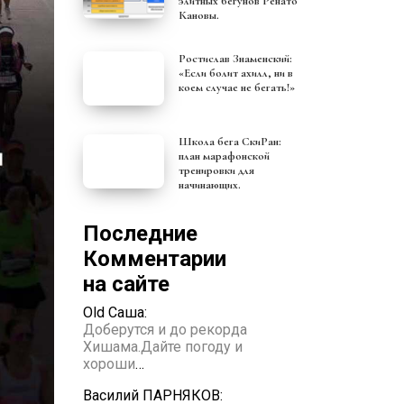
элитных бегунов Ренато
Кановы.
Ростислав Знаменский:
«Если болит ахилл, ни в
коем случае не бегать!»
Школа бега СкиРан:
план марафонской
тренировки для
начинающих.
Последние
Комментарии
на сайте
Old Саша:
Доберутся и до рекорда
Хишама.Дайте погоду и
хороши
…
Василий ПАРНЯКОВ: