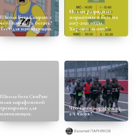
Новые разрядные
Школа Бега Скиран: с
нормативы в беге на
чего начинать бегать?
2017-2021 годы.
Тест для начинающих.
Хороши ли они?
Школа бега СкиРан:
план марафонской
тренировки для
Что такое марафон из
начинающих.
2-х часов?
Василий ПАРНЯКОВ