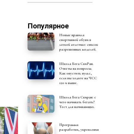
Популярное
Новые правила
спортивной обуви в
легкой атлетике: список
разрешенных моделей.
Школа Бега СкиРан.
Ответы на вопросы.
Как опустить пульс,
если вы ходите на ЧСС
120 и выше.
Школа Бега Скиран: с
чего начинать бегать?
Тест для начинающих.
Программа
разработки, укрепления