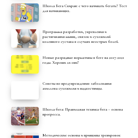
Школа Бега Скиран: с чего начинать бегать? Тест
для начинающих.
Программа разработки, укрепления и
растягивания мышц, связок и сухожилий
коленного сустава в случаях неострых болей.
Новые разрядные нормативы в беге на 2017-2021
годы. Хороши ли они?
Советы по предупреждению заболевания
ахиллова сухожилия и надкостницы.
Школа бега: Правильная техника бега – основа
прогресса.
Методические основы и принципы тренировок