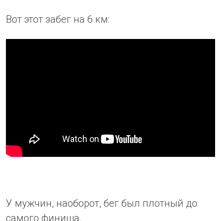
Вот этот забег на 6 км:
У мужчин, наоборот, бег был плотный до
самого финиша.