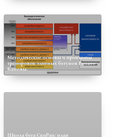
Методические основы и принципы
тренировок элитных бегунов Ренато
Кановы.
Школа бега СкиРан: план