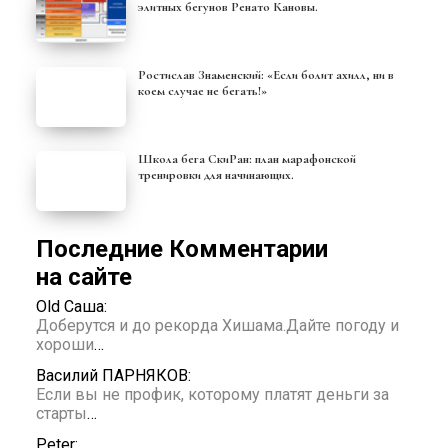
элитных бегунов Ренато Кановы.
Ростислав Знаменский: «Если болит ахилл, ни в
коем случае не бегать!»
Школа бега СкиРан: план марафонской
тренировки для начинающих.
Последние Комментарии
на сайте
Old Саша:
Доберутся и до рекорда Хишама.Дайте погоду и
хороши
…
Василий ПАРНЯКОВ:
Если вы не профик, которому платят деньги за
старты
…
Peter: