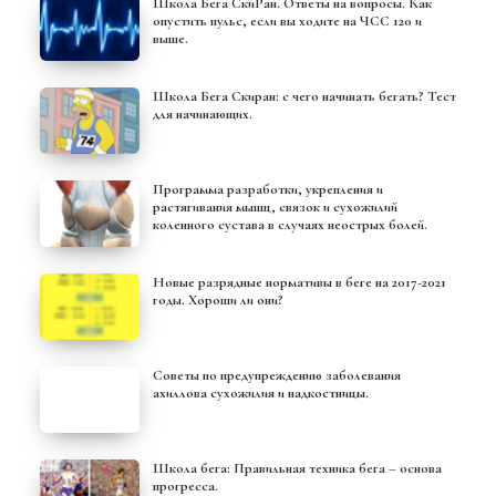
Школа Бега СкиРан. Ответы на вопросы. Как
опустить пульс, если вы ходите на ЧСС 120 и
выше.
Школа Бега Скиран: с чего начинать бегать? Тест
для начинающих.
Программа разработки, укрепления и
растягивания мышц, связок и сухожилий
коленного сустава в случаях неострых болей.
Новые разрядные нормативы в беге на 2017-2021
годы. Хороши ли они?
Советы по предупреждению заболевания
ахиллова сухожилия и надкостницы.
Школа бега: Правильная техника бега – основа
прогресса.