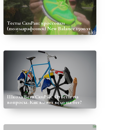
Тесты СкиРан: кроссовки
(полумарафонки) New Balance 1500 v1.
Школа Бега СкиРан. Ответы на
вопросы. Как влияет вело на бег?