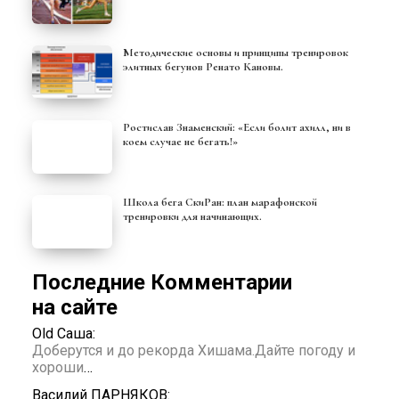
Методические основы и принципы тренировок
элитных бегунов Ренато Кановы.
Ростислав Знаменский: «Если болит ахилл, ни в
коем случае не бегать!»
Школа бега СкиРан: план марафонской
тренировки для начинающих.
Последние Комментарии
на сайте
Old Саша:
Доберутся и до рекорда Хишама.Дайте погоду и
хороши
…
Василий ПАРНЯКОВ: