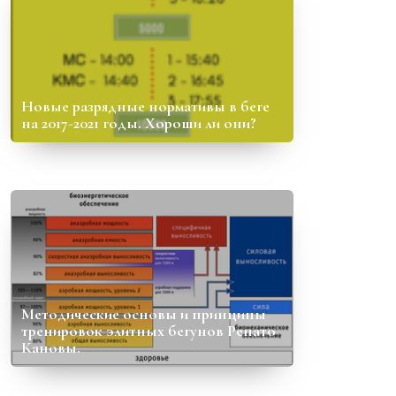
Новые разрядные нормативы в беге
на 2017-2021 годы. Хороши ли они?
Методические основы и принципы
тренировок элитных бегунов Ренато
Кановы.