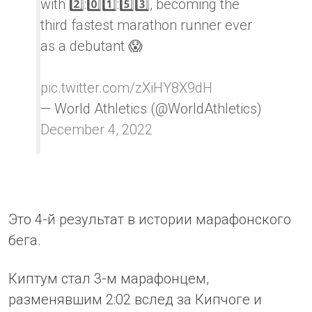
with 2️⃣:0️⃣1️⃣:5️⃣3️⃣, becoming the
third fastest marathon runner ever
as a debutant 😱
pic.twitter.com/zXiHY8X9dH
— World Athletics (@WorldAthletics)
December 4, 2022
Это 4-й результат в истории марафонского
бега.
Киптум стал 3-м марафонцем,
разменявшим 2:02 вслед за Кипчоге и