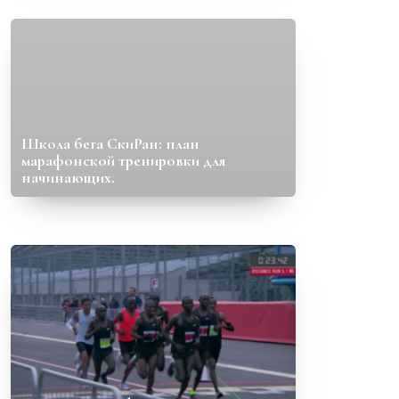
Школа бега СкиРан: план
марафонской тренировки для
начинающих.