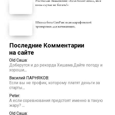
Ростислав Знаменский: «Если болит ахилл, ни в
коем случае не бегать!»
Школа бега СкиРан: план марафонской
тренировки для начинающих.
Последние Комментарии
на сайте
Old Саша:
Доберутся и до рекорда Хишама.Дайте погоду и
хороши
…
Василий ПАРНЯКОВ:
Если вы не профик, которому платят деньги за
старты
…
Peter:
А если соревнования предстоят именно в такую
жару?
…
Old Саша: