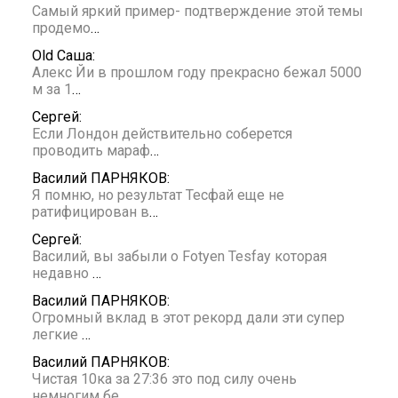
Самый яркий пример- подтверждение этой темы
продемо
…
Old Саша:
Алекс Йи в прошлом году прекрасно бежал 5000
м за 1
…
Сергей:
Если Лондон действительно соберется
проводить мараф
…
Василий ПАРНЯКОВ:
Я помню, но результат Тесфай еще не
ратифицирован в
…
Сергей:
Василий, вы забыли о Fotyen Tesfay которая
недавно
…
Василий ПАРНЯКОВ:
Огромный вклад в этот рекорд дали эти супер
легкие
…
Василий ПАРНЯКОВ:
Чистая 10ка за 27:36 это под силу очень
немногим бе
…