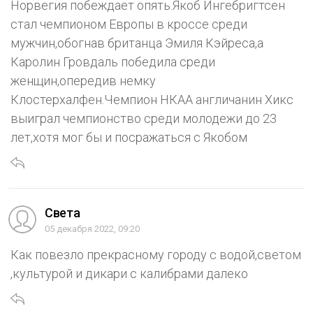
Норвегия побеждает опять.Якоб Ингебригтсен
стал чемпионом Европы в кроссе среди
мужчин,обогнав британца Эмиля Кэйреса,а
Каролин Гровдаль победила среди
женщин,опередив немку
Клостерхалфен.Чемпион НКАА англичанин Хикс
выиграл чемпионство среди молодежи до 23
лет,хотя мог бы и посражаться с Якобом
Света
05 декабря 2022, 09:20
Как повезло прекрасному городу с водой,светом
,культурой и дикари с калибрами далеко