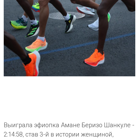
Выиграла эфиопка Амане Беризо Шанкуле -
2:14:58, став 3-й в истории женщиной,