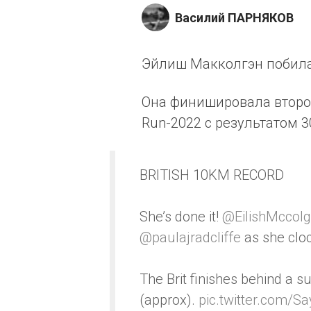
Василий ПАРНЯКОВ
Эйлиш Макколгэн побила 
Она финишировала второй
Run-2022 с результатом 3
BRITISH 10KM RECORD
She’s done it!
@EilishMccol
@paulajradcliffe
as she cloc
The Brit finishes behind a s
(approx).
pic.twitter.com/S