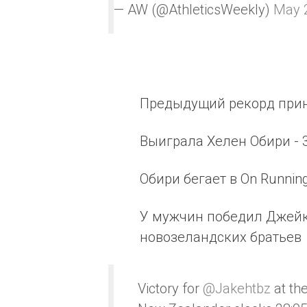
— AW (@AthleticsWeekly)
May 
Предыдущий рекорд прин
Выиграла Хелен Обири - 3
Обири бегает в On Running
У мужчин победил Джейк 
новозеландских братьев
Victory for
@Jakehtbz
at th