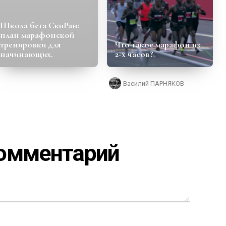
Школа бега СкиРан:
план марафонской
тренировки для
Что такое марафон из
начинающих.
2-х часов?
Василий ПАРНЯКОВ
комментарий