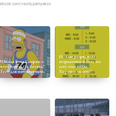
cebook.com/vasily.parnyakov
Новые разрядные
Школа Бега Скиран: с
нормативы в беге на
чего начинать бегать?
2017-2021 годы.
Тест для начинающих.
Хороши ли они?