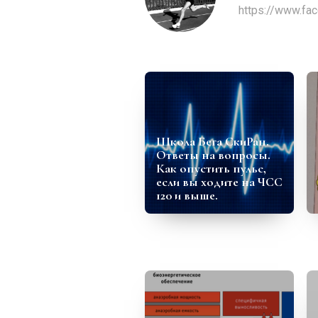
https://www.fa
Школа Бега СкиРан.
Ответы на вопросы.
Как опустить пульс,
если вы ходите на ЧСС
120 и выше.