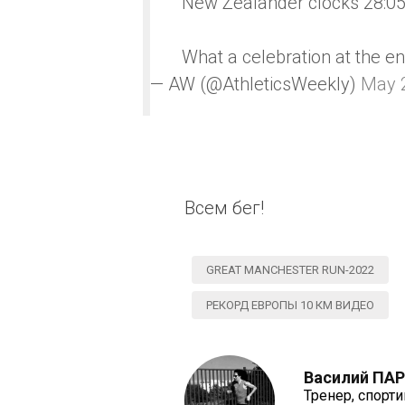
New Zealander clocks 28:05
What a celebration at the e
— AW (@AthleticsWeekly)
May 
Всем бег!
GREAT MANCHESTER RUN-2022
РЕКОРД ЕВРОПЫ 10 КМ ВИДЕО
Василий ПА
Тренер, спорт