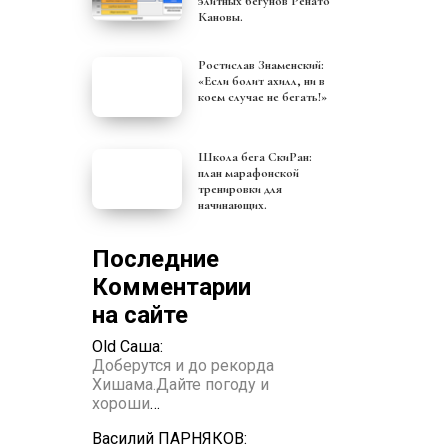
элитных бегунов Ренато
Кановы.
Ростислав Знаменский:
«Если болит ахилл, ни в
коем случае не бегать!»
Школа бега СкиРан:
план марафонской
тренировки для
начинающих.
Последние
Комментарии
на сайте
Old Саша:
Доберутся и до рекорда
Хишама.Дайте погоду и
хороши
…
Василий ПАРНЯКОВ: