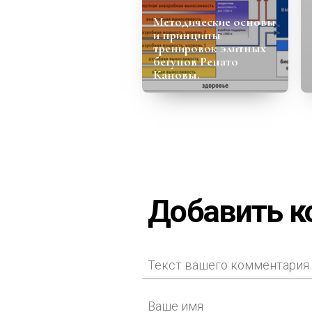
Методические основы
и принципы
тренировок элитных
бегунов Ренато
Кановы.
Добавить 