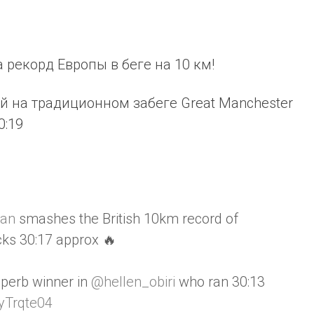
рекорд Европы в беге на 10 км!
 на традиционном забеге Great Manchester
0:19
gan
smashes the British 10km record of
ks 30:17 approx 🔥
uperb winner in
@hellen_obiri
who ran 30:13
ayTrqte04