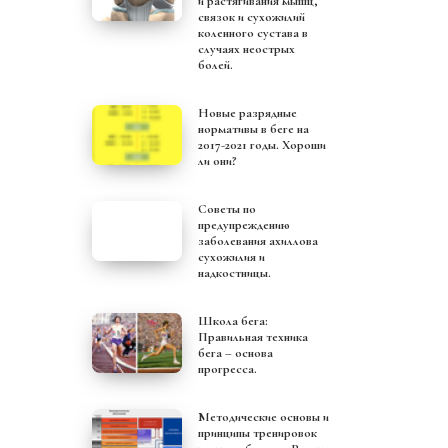
и растягивания мышц,
связок и сухожилий
коленного сустава в
случаях неострых
болей.
Новые разрядные
нормативы в беге на
2017-2021 годы. Хороши
ли они?
Советы по
предупреждению
заболевания ахиллова
сухожилия и
надкостницы.
Школа бега:
Правильная техника
бега – основа
прогресса.
Методические основы и
принципы тренировок