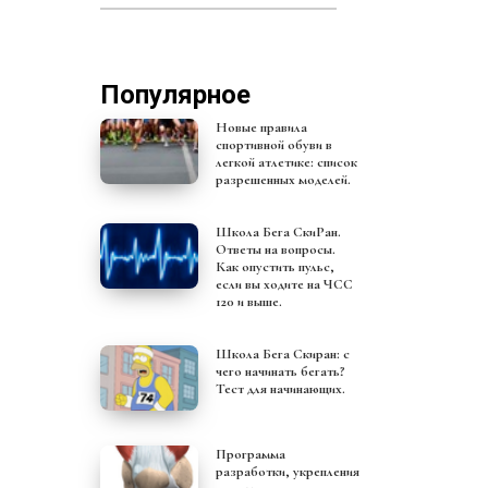
Популярное
Новые правила
спортивной обуви в
легкой атлетике: список
разрешенных моделей.
Школа Бега СкиРан.
Ответы на вопросы.
Как опустить пульс,
если вы ходите на ЧСС
120 и выше.
Школа Бега Скиран: с
чего начинать бегать?
Тест для начинающих.
Программа
разработки, укрепления