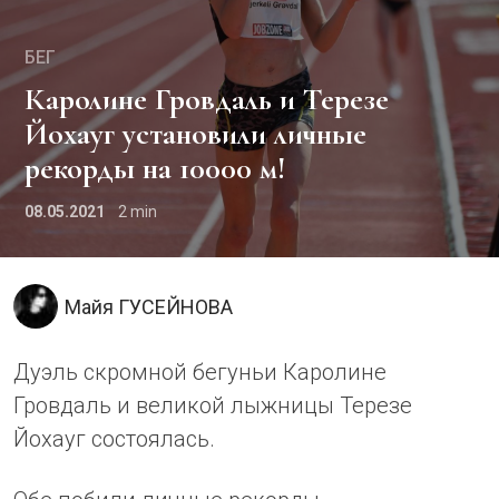
БЕГ
Каролине Гровдаль и Терезе
Йохауг установили личные
рекорды на 10000 м!
08.05.2021
2
Майя ГУСЕЙНОВА
Дуэль скромной бегуньи Каролине
Гровдаль и великой лыжницы Терезе
Йохауг состоялась.