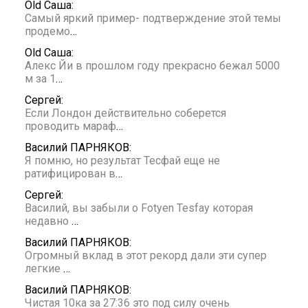
Old Саша:
Самый яркий пример- подтверждение этой темы
продемо
…
Old Саша:
Алекс Йи в прошлом году прекрасно бежал 5000
м за 1
…
Сергей:
Если Лондон действительно соберется
проводить мараф
…
Василий ПАРНЯКОВ:
Я помню, но результат Тесфай еще не
ратифицирован в
…
Сергей:
Василий, вы забыли о Fotyen Tesfay которая
недавно
…
Василий ПАРНЯКОВ:
Огромный вклад в этот рекорд дали эти супер
легкие
…
Василий ПАРНЯКОВ:
Чистая 10ка за 27:36 это под силу очень