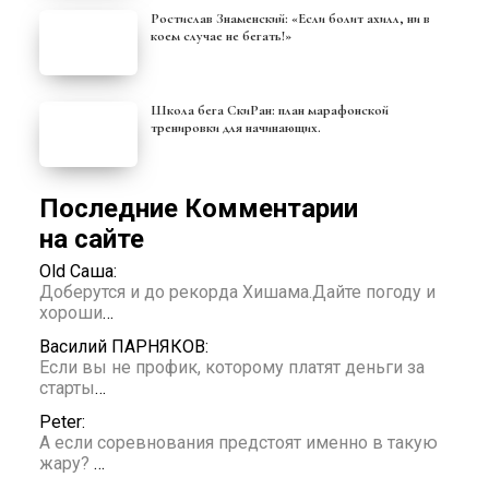
Ростислав Знаменский: «Если болит ахилл, ни в
коем случае не бегать!»
Школа бега СкиРан: план марафонской
тренировки для начинающих.
Последние Комментарии
на сайте
Old Саша:
Доберутся и до рекорда Хишама.Дайте погоду и
хороши
…
Василий ПАРНЯКОВ:
Если вы не профик, которому платят деньги за
старты
…
Peter:
А если соревнования предстоят именно в такую
жару?
…