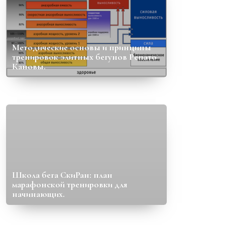
Методические основы и принципы
тренировок элитных бегунов Ренато
Кановы.
Школа бега СкиРан: план
марафонской тренировки для
начинающих.