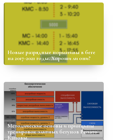
Новые разрядные нормативы в беге
на 2017-2021 годы. Хороши ли они?
Методические основы и принципы
тренировок элитных бегунов Ренато
Кановы.