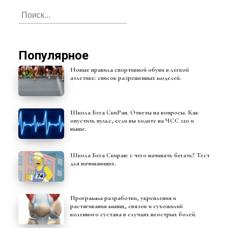
Популярное
Новые правила спортивной обуви в легкой
атлетике: список разрешенных моделей.
Школа Бега СкиРан. Ответы на вопросы. Как
опустить пульс, если вы ходите на ЧСС 120 и
выше.
Школа Бега Скиран: с чего начинать бегать? Тест
для начинающих.
Программа разработки, укрепления и
растягивания мышц, связок и сухожилий
коленного сустава в случаях неострых болей.