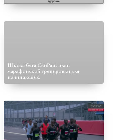
Школа бега СкиРан: план
марафонской тренировки для
начинающих.