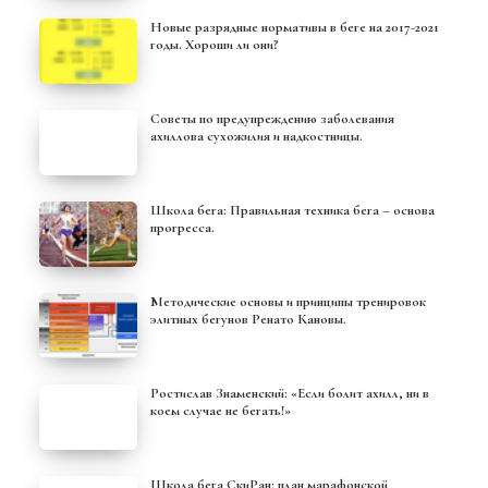
Новые разрядные нормативы в беге на 2017-2021
годы. Хороши ли они?
Советы по предупреждению заболевания
ахиллова сухожилия и надкостницы.
Школа бега: Правильная техника бега – основа
прогресса.
Методические основы и принципы тренировок
элитных бегунов Ренато Кановы.
Ростислав Знаменский: «Если болит ахилл, ни в
коем случае не бегать!»
Школа бега СкиРан: план марафонской