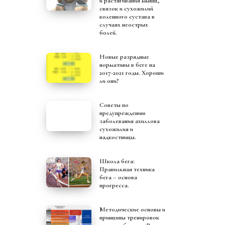
и растягивания мышц,
связок и сухожилий
коленного сустава в
случаях неострых
болей.
Новые разрядные
нормативы в беге на
2017-2021 годы. Хороши
ли они?
Советы по
предупреждению
заболевания ахиллова
сухожилия и
надкостницы.
Школа бега:
Правильная техника
бега – основа
прогресса.
Методические основы и
принципы тренировок