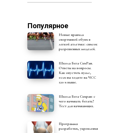
Популярное
Новые правила
спортивной обуви в
легкой атлетике: список
разрешенных моделей.
Школа Бега СкиРан.
Ответы на вопросы.
Как опустить пульс,
если вы ходите на ЧСС
120 и выше.
Школа Бега Скиран: с
чего начинать бегать?
Тест для начинающих.
Программа
разработки, укрепления