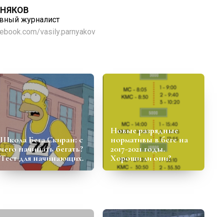
РНЯКОВ
ивный журналист
cebook.com/vasily.parnyakov
Новые разрядные
Школа Бега Скиран: с
нормативы в беге на
чего начинать бегать?
2017-2021 годы.
Тест для начинающих.
Хороши ли они?