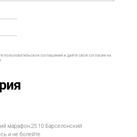
е пользовательское соглашение и даёте своё согласие на
.
ария
кий марафон,25.10 Барселонский
сь и не болейте.