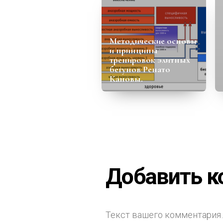
Методические основы
и принципы
тренировок элитных
бегунов Ренато
Кановы.
Добавить 