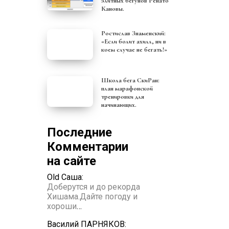
элитных бегунов Ренато
Кановы.
Ростислав Знаменский:
«Если болит ахилл, ни в
коем случае не бегать!»
Школа бега СкиРан:
план марафонской
тренировки для
начинающих.
Последние
Комментарии
на сайте
Old Саша:
Доберутся и до рекорда
Хишама.Дайте погоду и
хороши
…
Василий ПАРНЯКОВ: