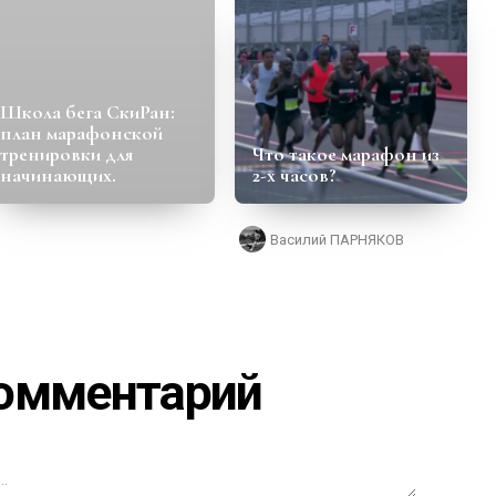
Школа бега СкиРан:
план марафонской
тренировки для
Что такое марафон из
начинающих.
2-х часов?
Василий ПАРНЯКОВ
комментарий