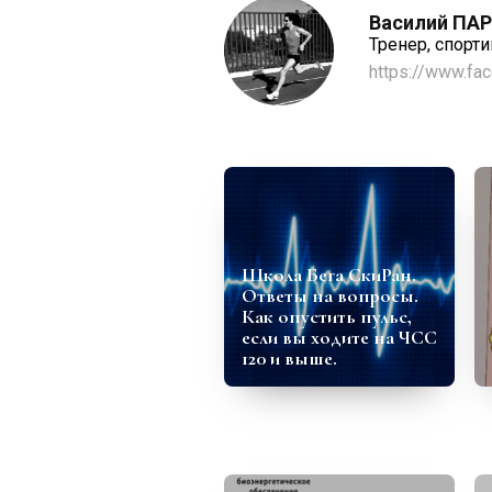
Василий ПА
Тренер, спорт
https://www.fa
Школа Бега СкиРан.
Ответы на вопросы.
Как опустить пульс,
если вы ходите на ЧСС
120 и выше.