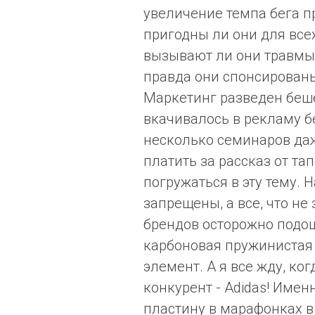
увеличение темпа бега пр
пригодны ли они для всех
вызывают ли они травмы и
правда они спонсированы.
Маркетинг разведен беше
вкачивалось в рекламу бе
несколько семинаров даж
платить за рассказ от та
погружаться в эту тему. 
запрещены, а все, что не
брендов осторожно подош
карбоновая пружинистая
элемент. А я все жду, ко
конкурент - Adidas! Име
пластину в марафонках в