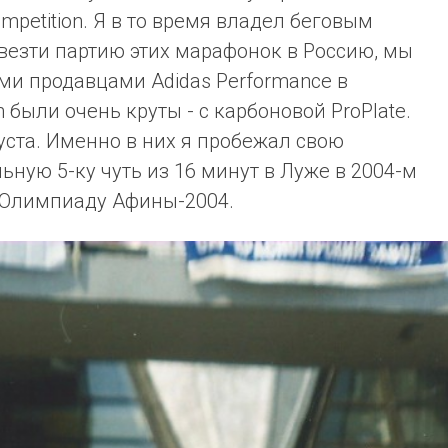
mpetition. Я в то время владел беговым
везти партию этих марафонок в Россию, мы
и продавцами Adidas Performance в
on были очень круты - с карбоновой ProPlate.
уста. Именно в них я пробежал свою
ную 5-ку чуть из 16 минут в Луже в 2004-м
а Олимпиаду Афины-2004.