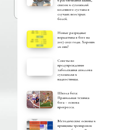
и растягивания мышц,
связок и сухожилий
коленного сустава в
случаях неострых
болей.
Новые разрядные
нормативы в беге на
2017-2021 годы. Хороши
ли они?
Советы по
предупреждению
заболевания ахиллова
сухожилия и
надкостницы.
Школа бега:
Правильная техника
бега – основа
прогресса.
Методические основы и
принципы тренировок