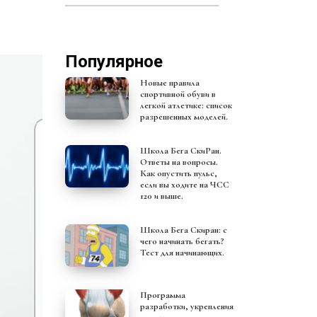
Популярное
Новые правила
спортивной обуви в
легкой атлетике: список
разрешенных моделей.
Школа Бега СкиРан.
Ответы на вопросы.
Как опустить пульс,
если вы ходите на ЧСС
120 и выше.
Школа Бега Скиран: с
чего начинать бегать?
Тест для начинающих.
Программа
разработки, укрепления