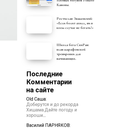
элитных бегунов Ренато
Кановы.
Ростислав Знаменский:
«Если болит ахилл, ни в
коем случае не бегать!»
Школа бега СкиРан:
план марафонской
тренировки для
начинающих.
Последние
Комментарии
на сайте
Old Саша:
Доберутся и до рекорда
Хишама.Дайте погоду и
хороши
…
Василий ПАРНЯКОВ: