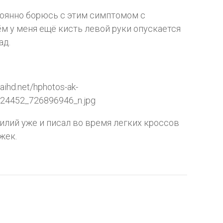
тоянно борюсь с этим симптомом с
м у меня ещё кисть левой руки опускается
ад.
aihd.net/hphotos-ak-
24452_726896946_n.jpg
силий уже и писал во время легких кроссов
жек.