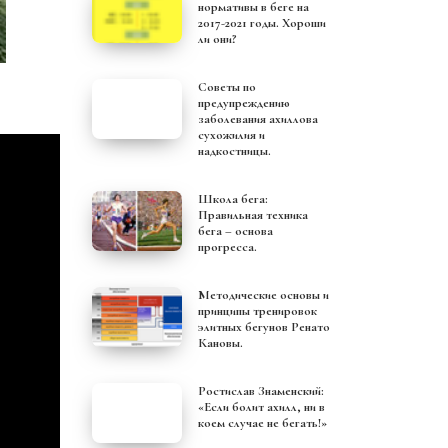
нормативы в беге на
2017-2021 годы. Хороши
ли они?
Советы по
предупреждению
заболевания ахиллова
сухожилия и
надкостницы.
Школа бега:
Правильная техника
бега – основа
прогресса.
Методические основы и
принципы тренировок
элитных бегунов Ренато
Кановы.
Ростислав Знаменский:
«Если болит ахилл, ни в
коем случае не бегать!»