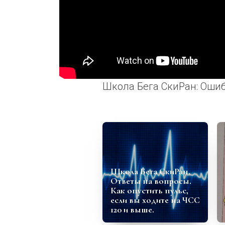
Школа Бега СкиРан: Ошибк
Школа Бега СкиРан.
Ответы на вопросы.
Как опустить пульс,
если вы ходите на ЧСС
120 и выше.