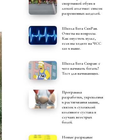
спортивной обуви в
легкой атлетике: список
разрешенных моделей.
Школа Бега СкиРан.
Ответы на вопросы.
Как опустить пульс,
если вы ходите на ЧСС
120 и выше.
Школа Бега Скиран: с
чего начинать бегать?
Тест для начинающих.
Программа
разработки, укрепления
и растягивания мышц,
связок и сухожилий
коленного сустава в
случаях неострых
болей.
Новые разрядные