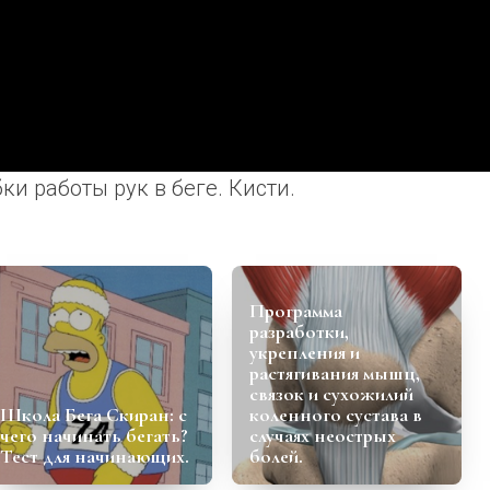
и работы рук в беге. Кисти.
Программа
разработки,
укрепления и
растягивания мышц,
связок и сухожилий
Школа Бега Скиран: с
коленного сустава в
чего начинать бегать?
случаях неострых
Тест для начинающих.
болей.