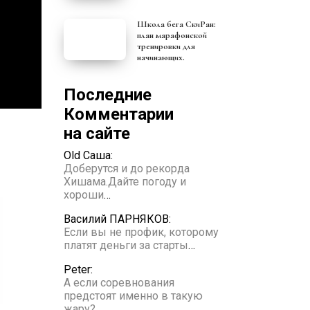
Школа бега СкиРан:
план марафонской
тренировки для
начинающих.
Последние
Комментарии
на сайте
Old Саша:
Доберутся и до рекорда
Хишама.Дайте погоду и
хороши
…
Василий ПАРНЯКОВ:
Если вы не профик, которому
платят деньги за старты
…
Peter:
А если соревнования
предстоят именно в такую
жару?
…