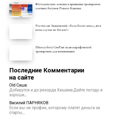
Методические основы и принципы тренировок
элитных бегунов Ренато Кановы.
Ростислав Знаменский: «Если болит ахилл, ни в
коем случае не бегать!»
Школа бега СкиРан: план марафонской
тренировки для начинающих.
Последние Комментарии
на сайте
Old Саша:
Доберутся и до рекорда Хишама.Дайте погоду и
хороши
…
Василий ПАРНЯКОВ:
Если вы не профик, которому платят деньги за
старты
…