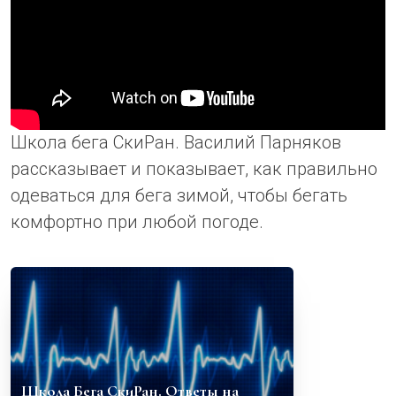
Школа бега СкиРан. Василий Парняков
рассказывает и показывает, как правильно
одеваться для бега зимой, чтобы бегать
комфортно при любой погоде.
Школа Бега СкиРан. Ответы на