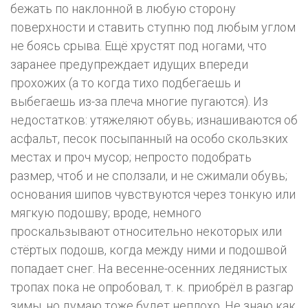
бежать по наклонной в любую сторону
поверхности и ставить ступню под любым углом
не боясь срыва. Ещё хрустят под ногами, что
заранее предупреждает идущих впереди
прохожих (а то когда тихо подбегаешь и
выбегаешь из-за плеча многие пугаются). Из
недостатков: утяжеляют обувь; изнашиваются об
асфальт, песок посыпанный на особо скользких
местах и проч мусор; непросто подобрать
размер, чтоб и не сползали, и не сжимали обувь;
основания шипов чувствуются через тонкую или
мягкую подошву; вроде, немного
проскальзывают относительно некоторых или
стёртых подошв, когда между ними и подошвой
попадает снег. На весенне-осенних ледянистых
тропах пока не опробовал, т. к. приобрёл в разгар
зимы, но думаю тоже будет неплохо. Не знаю как