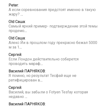
Peter:
А если соревнования предстоят именно в такую
жару?
…
Old Саша:
Самый яркий пример- подтверждение этой темы
продемо
…
Old Саша:
Алекс Йи в прошлом году прекрасно бежал 5000
м за 1
…
Сергей:
Если Лондон действительно соберется
проводить мараф
…
Василий ПАРНЯКОВ:
Я помню, но результат Тесфай еще не
ратифицирован в
…
Сергей:
Василий, вы забыли о Fotyen Tesfay которая
недавно
…
Василий ПАРНЯКОВ: