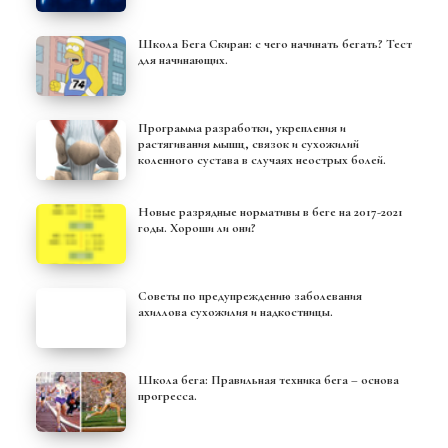
Школа Бега Скиран: с чего начинать бегать? Тест
для начинающих.
Программа разработки, укрепления и
растягивания мышц, связок и сухожилий
коленного сустава в случаях неострых болей.
Новые разрядные нормативы в беге на 2017-2021
годы. Хороши ли они?
Советы по предупреждению заболевания
ахиллова сухожилия и надкостницы.
Школа бега: Правильная техника бега – основа
прогресса.