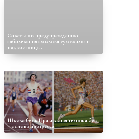
Советы по предупреждению
заболевания ахиллова сухожилия и
надкостницы.
Школа бега: Правильная техника бега
– основа прогресса.