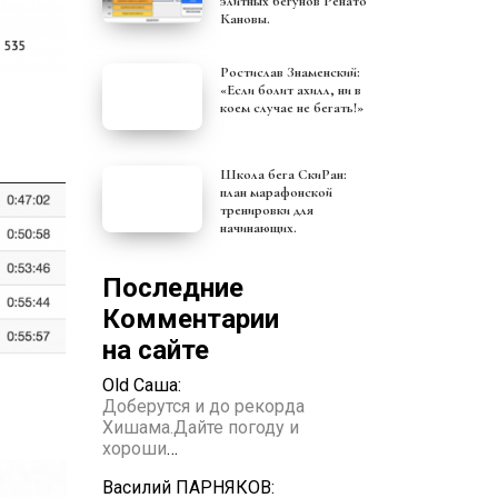
элитных бегунов Ренато
Кановы.
Ростислав Знаменский:
«Если болит ахилл, ни в
коем случае не бегать!»
Школа бега СкиРан:
план марафонской
тренировки для
начинающих.
Последние
Комментарии
на сайте
Old Саша:
Доберутся и до рекорда
Хишама.Дайте погоду и
хороши
…
Василий ПАРНЯКОВ: