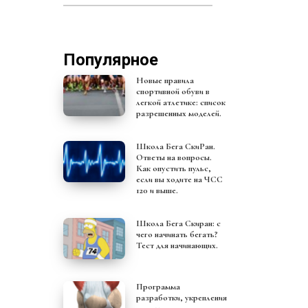
Популярное
Новые правила
спортивной обуви в
легкой атлетике: список
разрешенных моделей.
Школа Бега СкиРан.
Ответы на вопросы.
Как опустить пульс,
если вы ходите на ЧСС
120 и выше.
Школа Бега Скиран: с
чего начинать бегать?
Тест для начинающих.
Программа
разработки, укрепления