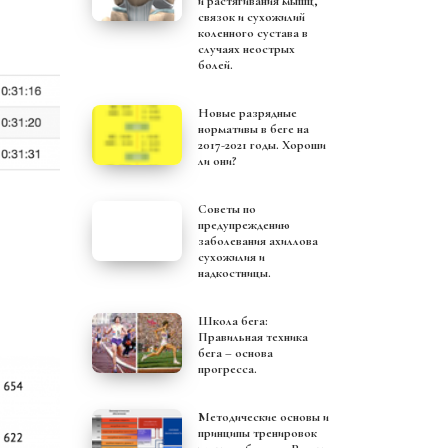
и растягивания мышц,
связок и сухожилий
коленного сустава в
случаях неострых
болей.
Новые разрядные
нормативы в беге на
2017-2021 годы. Хороши
ли они?
Советы по
предупреждению
заболевания ахиллова
сухожилия и
надкостницы.
Школа бега:
Правильная техника
бега – основа
прогресса.
Методические основы и
принципы тренировок