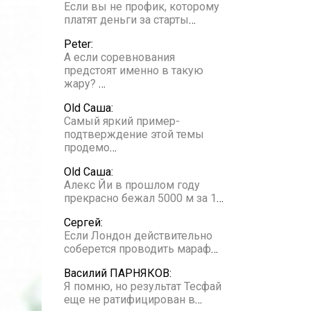
Если вы не профик, которому
платят деньги за старты
…
Peter:
А если соревнования
предстоят именно в такую
жару?
…
Old Саша:
Самый яркий пример-
подтверждение этой темы
продемо
…
Old Саша:
Алекс Йи в прошлом году
прекрасно бежал 5000 м за 1
…
Сергей:
Если Лондон действительно
соберется проводить мараф
…
Василий ПАРНЯКОВ:
Я помню, но результат Тесфай
еще не ратифицирован в
…