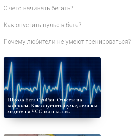
С чего начинать бегать?
Как опустить пульс в беге?
Почему любители не умеют тренироваться?
Школа Бега СкиРан. Ответы на
вопросы. Как опустить пульс, если вы
ходите на ЧСС 120 и выше.