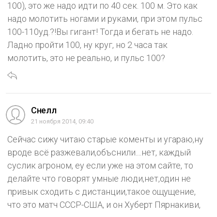
100), это же надо идти по 40 сек. 100 м. Это как
надо молотить ногами и руками, при этом пульс
100-110уд.?!Вы гигант! Тогда и бегать не надо.
Ладно пройти 100, ну круг, но 2 часа так
молотить, это не реально, и пульс 100?
Снелл
21 ноября 2014, 09:40
Сейчас сижу читаю старые коменты и угараю,ну
вроде всё разжевали,объснили....нет, каждый
суслик агроном, еу если уже на этом сайте, то
делайте что говорят умные люди,нет,один не
привык сходить с дистанции,такое ощущение,
что это матч СССР-США, и он Хуберт Пярнакиви,