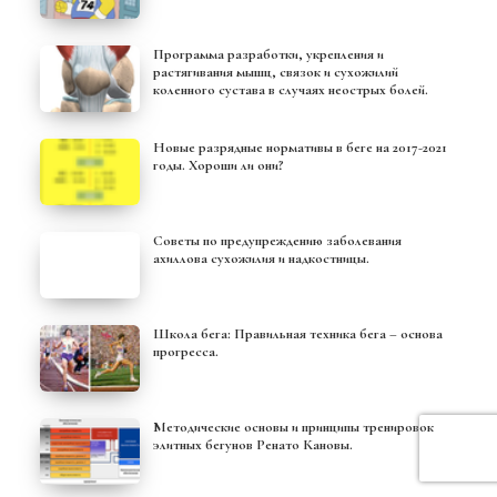
Программа разработки, укрепления и
растягивания мышц, связок и сухожилий
коленного сустава в случаях неострых болей.
Новые разрядные нормативы в беге на 2017-2021
годы. Хороши ли они?
Советы по предупреждению заболевания
ахиллова сухожилия и надкостницы.
Школа бега: Правильная техника бега – основа
прогресса.
Методические основы и принципы тренировок
элитных бегунов Ренато Кановы.