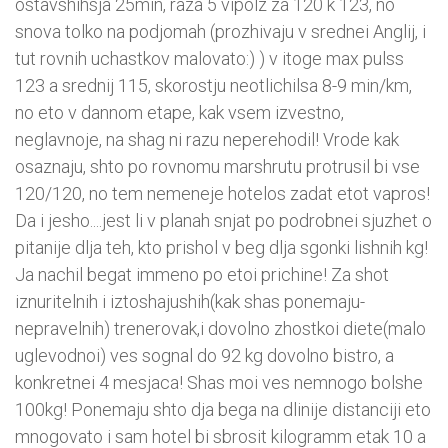
ostavshihsja 25min, raza 5 vipolz za 120 k 123, no
snova tolko na podjomah (prozhivaju v srednei Anglij, i
tut rovnih uchastkov malovato:) ) v itoge max pulss
123 a srednij 115, skorostju neotlichilsa 8-9 min/km,
no eto v dannom etape, kak vsem izvestno,
neglavnoje, na shag ni razu neperehodil! Vrode kak
osaznaju, shto po rovnomu marshrutu protrusil bi vse
120/120, no tem nemeneje hotelos zadat etot vapros!
Da i jesho....jest li v planah snjat po podrobnei sjuzhet o
pitanije dlja teh, kto prishol v beg dlja sgonki lishnih kg!
Ja nachil begat immeno po etoi prichine! Za shot
iznuritelnih i iztoshajushih(kak shas ponemaju-
nepravelnih) trenerovak,i dovolno zhostkoi diete(malo
uglevodnoi) ves sognal do 92 kg dovolno bistro, a
konkretnei 4 mesjaca! Shas moi ves nemnogo bolshe
100kg! Ponemaju shto dja bega na dlinije distanciji eto
mnogovato i sam hotel bi sbrosit kilogramm etak 10 a