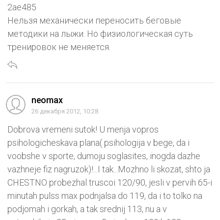
2ae485
Нельзя механически переносить беговые
методики на лыжи. Но физиологическая суть
тренировок не меняется.
neomax
26 декабря 2012, 10:28
Dobrova vremeni sutok! U menja vopros
psihologicheskava plana( psihologija v bege, da i
voobshe v sporte, dumoju soglasites, inogda dazhe
vazhneje fiz nagruzok)!...I tak...Mozhno li skozat, shto ja
CHESTNO probezhal truscoi 120/90, jesli v pervih 65-i
minutah pulss max podnjalsa do 119, da i to tolko na
podjomah i gorkah, a tak srednij 113, nu a v