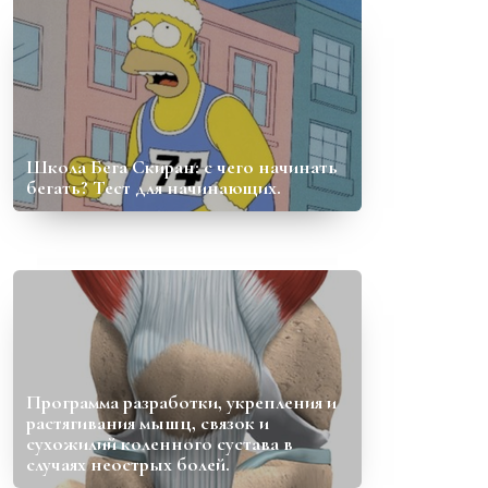
Школа Бега Скиран: с чего начинать
бегать? Тест для начинающих.
Программа разработки, укрепления и
растягивания мышц, связок и
сухожилий коленного сустава в
случаях неострых болей.